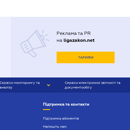
Реклама та PR
ligazakon.net
на
ТАРИФИ
Сервіси моніторингу та
Сервіси електронної звітності та
аналізу
документообігу
CONTR AGENT
Liga:REPORT
Підтримка та контакти
SMS-МАЯК
VERDICTUM
Підтримка абонентів
Напишіть нам
SEMANTRUM