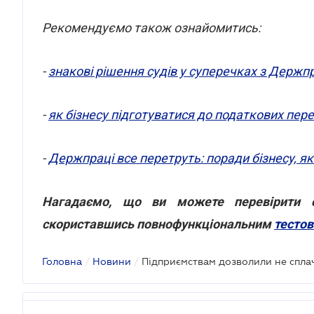
Рекомендуємо також ознайомитись:
-
знакові рішення судів у суперечках з Держп
-
як бізнесу підготуватися до податкових пер
-
Держпраці все перетруть: поради бізнесу, як
Нагадаємо, що ви можете перевірити св
скориставшись повнофункціональним
тесто
Головна
/
Новини
/