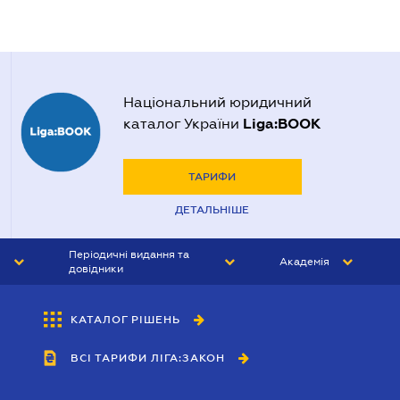
Національний юридичний
Liga:BOOK
каталог України
ТАРИФИ
ДЕТАЛЬНІШЕ
Періодичні видання та
Академія
довідники
ЮРИСТ&ЗАКОН
АКАДЕМІЯ ЛІГА:ЗАКОН
КАТАЛОГ РІШЕНЬ
БУХГАЛТЕР&ЗАКОН
ВСІ ТАРИФИ ЛІГА:ЗАКОН
ВІСНИК МСФЗ
ІНТЕРБУХ