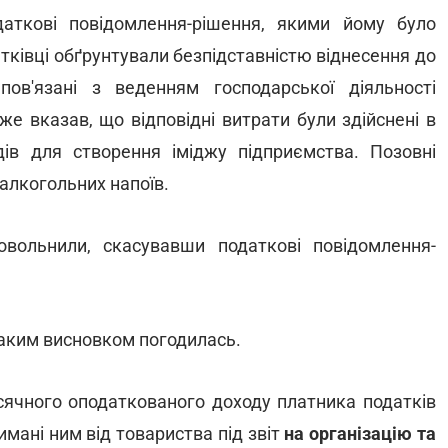
аткові повідомлення-рішення, якими йому було
атківці обґрунтували безпідставністю віднесення до
ов'язані з веденням господарської діяльності
же вказав, що відповідні витрати були здійснені в
ів для створення іміджу підприємства. Позовні
алкогольних напоїв.
вольнили, скасувавши податкові повідомлення-
 таким висновком погодилась.
сячного оподаткованого доходу платника податків
мані ним від товариства під звіт
на організацію та