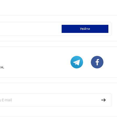
увійти
н.