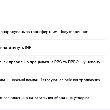
 донарахувань за трансфертним ціноутворенням
 вимагатимуть IMEI
в: як правильно працювати з РРО та ПРРО – у новому
овані іноземні компанії стосуються всіх контролюючих
много власника на загальних зборах не утворює