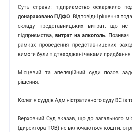
Суть справи: підприємство оскаржило под
донараховано ПДФО
. Відповідні рішення под
складу представницьких витрат, що не п
підприємства,
витрат на алкоголь
. Позивач 
рамках проведення представницьких заход
вимоги були підтверджені чеками придбання 
Місцевий та апеляційний суди позов задо
рішення.
Колегія суддів Адміністративного суду ВС із
Верховний Суд вказав, що до загального мі
(директора ТОВ) не включаються кошти, отри