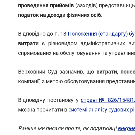
проведення прийомів
(заходів) представниць
податок на доходи фізичних осіб
.
Відповідно до п. 18
Положення (стандарту) бу
витрати
є різновидом адміністративних вит
спрямованих на обслуговування та управлінн
Верховний Суд зазначив, що
витрати, поне
компанії, з метою обслуговування представн
Відповідну постанову у
справі № 826/15481
можна прочитати в
системі аналізу судових 
Раніше ми писали про те, як податківці
викри