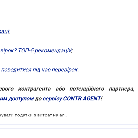
раці
;
евірок? ТОП-5 рекомендацій
;
 поводитися під час перевірок
.
ого контрагента або потенційного партнера,
вим доступом
до
сервісу CONTR AGENT
!
Підприємствам дозволили не сплачувати податки з витрат на алкоголь