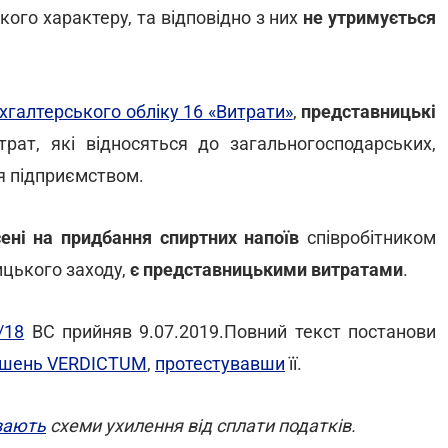
кого характеру, та відповідно з них
не утримується
хгалтерського обліку 16 «Витрати»
,
представницькі
рат, які відносяться до загальногосподарських,
я підприємством.
сені на придбання спиртних напоїв
співробітником
ицького заходу,
є представницькими витратами
.
/18
ВС прийняв 9.07.2019.Повний текст постанови
рішень VERDICTUM
,
протестувавши
її.
вають
схеми ухилення від сплати податків.