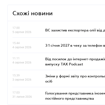
Схожі новини
17.00
ВС захистив експортера олії від
5 серпня 2026
15.44
З 1 січня 2027 в чеку за телефон
4 серпня 2026
11.11
Від посилок до інтернет-продажі
4 серпня 2026
випуску TAX Podcast
15.39
Зміни у формі звіту про контроль
3 серпня 2026
осіб
17.03
Голосування представника інозе
31 липня 2026
постійного представництва