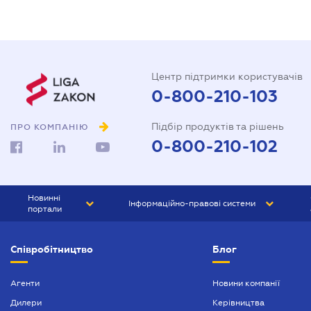
Центр підтримки користувачів
0-800-210-103
Підбір продуктів та рішень
ПРО КОМПАНІЮ
0-800-210-102
Новинні
Інформаційно-правові системи
портали
ЮРЛІГА
Право України
Співробітництво
Блог
БІЗНЕС
ГРАНД
БУХГАЛТЕР.ua
ПРАЙМ
Агенти
Новини компанії
Дилери
Керівництва
БУХГАЛТЕР ПРОФ