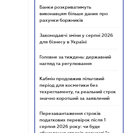
Банки розкриватимуть
виконавцям більше даних про
рахунки боржників
Законодавчі зміни у серпні 2026
для бізнесу в Україні
Головне за тиждень: державний
нагляд та регулювання
Кабмін продовжив пільговий
період для косметики без
техрегламенту, та реальний строк
значно коротший за заявлений
Перезавантаження строків
податкових перевірок після 1
серпня 2026 року: чи буде
обчислення строків давності "з