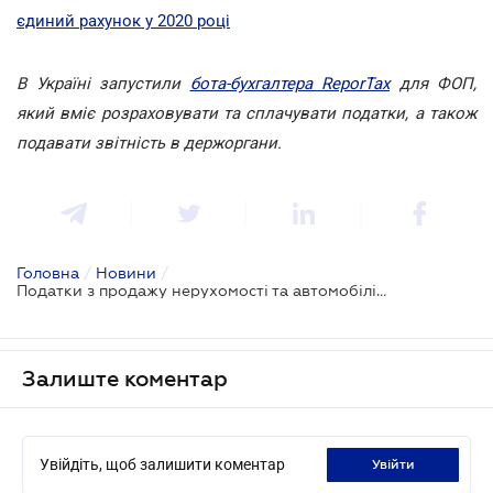
єдиний рахунок у 2020 році
В Україні запустили
бота-бухгалтера ReporTax
для ФОП,
який вміє розраховувати та сплачувати податки, а також
подавати звітність в держоргани.
Головна
/
Новини
/
Податки з продажу нерухомості та автомобілів хочуть збільшити більше ніж втричі
Залиште коментар
Увійдіть, щоб залишити коментар
увійти