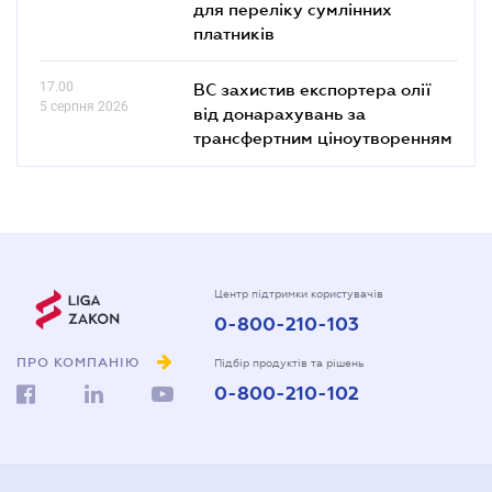
для переліку сумлінних
платників
17.00
ВС захистив експортера олії
5 серпня 2026
від донарахувань за
трансфертним ціноутворенням
Центр підтримки користувачів
0-800-210-103
ПРО КОМПАНІЮ
Підбір продуктів та рішень
0-800-210-102