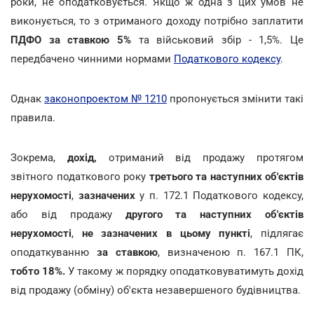
роки, не оподатковується. Якщо ж одна з цих умов не
виконується, то з отриманого доходу потрібно заплатити
ПДФО за ставкою 5%
та військовий збір - 1,5%. Це
передбачено чинними нормами
Податкового кодексу
.
Однак
законопроектом № 1210
пропонується змінити такі
правила.
Зокрема,
дохід,
отриманий від продажу протягом
звітного податкового року
третього та наступних об'єктів
нерухомості
,
зазначених
у п. 172.1 Податкового кодексу,
або від продажу
другого та наступних об'єктів
нерухомості
,
не зазначених в цьому пункті
, підлягає
оподаткуванню
за ставкою
, визначеною п. 167.1 ПК,
тобто 18%.
У такому ж порядку оподатковуватимуть дохід
від продажу (обміну) об'єкта незавершеного будівництва.