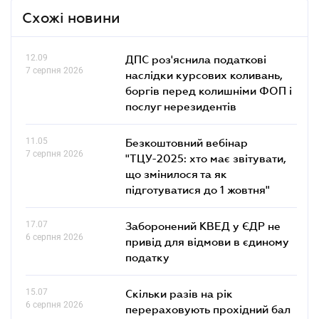
Схожі новини
12.09
ДПС роз'яснила податкові
7 серпня 2026
наслідки курсових коливань,
боргів перед колишніми ФОП і
послуг нерезидентів
11.05
Безкоштовний вебінар
7 серпня 2026
"ТЦУ-2025: хто має звітувати,
що змінилося та як
підготуватися до 1 жовтня"
17.07
Заборонений КВЕД у ЄДР не
6 серпня 2026
привід для відмови в єдиному
податку
15.07
Скільки разів на рік
6 серпня 2026
перераховують прохідний бал