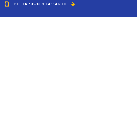
ВСІ ТАРИФИ ЛІГА:ЗАКОН
Співробітництво
Агенти
Дилери
Політика конфіденційності
Умови використання сайту
Реклама
Блог
Новини компанії
Керівництва
Каталоги компаній
Теми в центрі уваги
Підтримка та контакти