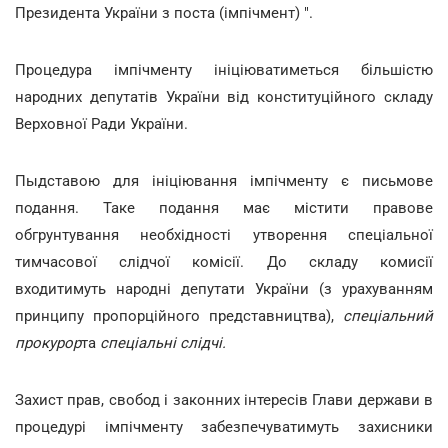
Президента України з поста (імпічмент) ".
Процедура імпічменту ініціюватиметься більшістю
народних депутатів України від конституційного складу
Верховної Ради України.
Пыдставою для ініціювання імпічменту є письмове
подання. Таке подання має містити правове
обгрунтування необхідності утворення спеціальної
тимчасової слідчої комісії. До складу комисії
входитимуть народні депутати України (з урахуванням
принципу пропорційного представництва),
спеціальний
прокурор
та
спеціальні слідчі.
Захист прав, свобод і законних інтересів Глави держави в
процедурі імпічменту забезпечуватимуть захисники