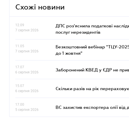
Схожі новини
12.09
ДПС роз'яснила податкові наслід
7 серпня 2026
послуг нерезидентів
11.05
Безкоштовний вебінар "ТЦУ-2025: 
7 серпня 2026
до 1 жовтня"
17.07
Заборонений КВЕД у ЄДР не прив
6 серпня 2026
15.07
Скільки разів на рік перерахову
6 серпня 2026
17.00
ВС захистив експортера олії від
5 серпня 2026