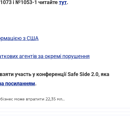
1073 і №1053-1 читайте
тут
.
формацією з США
ткових агентів за окремі порушення
яти участь у конференції Safe Side 2.0, яка
за посиланням
.
Від прийняття двох нових законів бізнес може втратити 22,35 млрд. грн