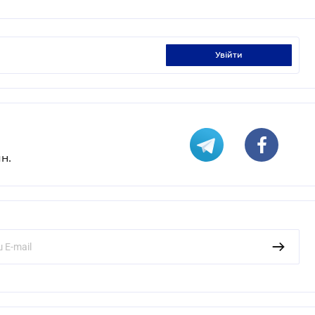
увійти
н.