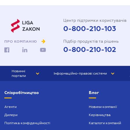
Центр підтримки користувачів
0-800-210-103
Підбір продуктів та рішень
ПРО КОМПАНІЮ
0-800-210-102
Новинні
Інформаційно-правові системи
портали
ЮРЛІГА
Право України
Співробітництво
Блог
БІЗНЕС
ГРАНД
БУХГАЛТЕР.ua
ПРАЙМ
Агенти
Новини компанії
Дилери
Керівництва
БУХГАЛТЕР ПРОФ
Політика конфіденційності
Каталоги компаній
ЮРИСТ ПРОФ