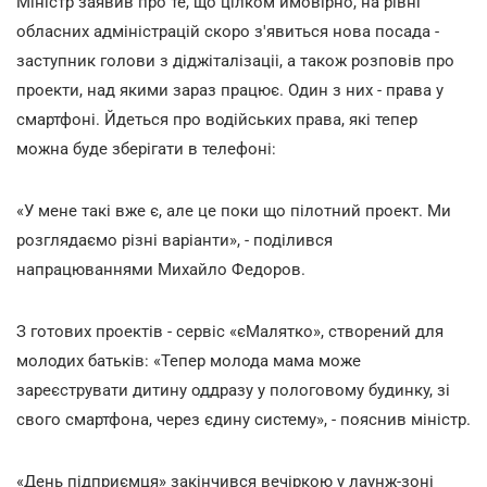
Міністр заявив про те, що цілком ймовірно, на рівні
обласних адміністрацій скоро з'явиться нова посада -
заступник голови з діджіталізаціі, а також розповів про
проекти, над якими зараз працює. Один з них - права у
смартфоні. Йдеться про водійських права, які тепер
можна буде зберігати в телефоні:
«У мене такі вже є, але це поки що пілотний проект. Ми
розглядаємо різні варіанти», - поділився
напрацюваннями Михайло Федоров.
З готових проектів - сервіс «єМалятко», створений для
молодих батьків: «Тепер молода мама може
зареєструвати дитину оддразу у пологовому будинку, зі
свого смартфона, через єдину систему», - пояснив міністр.
«День підприємця» закінчився вечіркою у лаунж-зоні