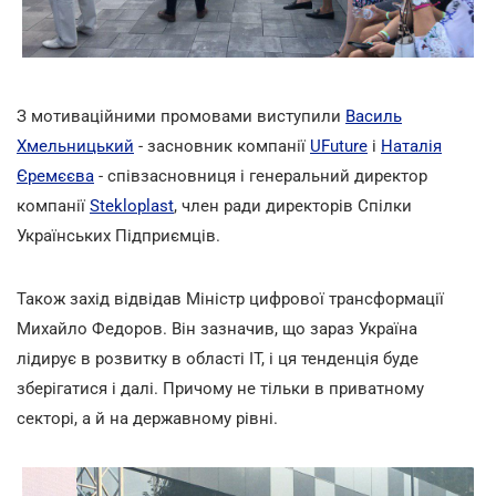
З мотиваційними промовами виступили
Василь
Хмельницький
- засновник компанії
UFuture
і
Наталія
Єремєєва
- співзасновниця і генеральний директор
компанії
Stekloplast
, член ради директорів Спілки
Українських Підприємців.
Також захід відвідав Міністр цифрової трансформації
Михайло Федоров. Він зазначив, що зараз Україна
лідирує в розвитку в області IT, і ця тенденція буде
зберігатися і далі. Причому не тільки в приватному
секторі, а й на державному рівні.