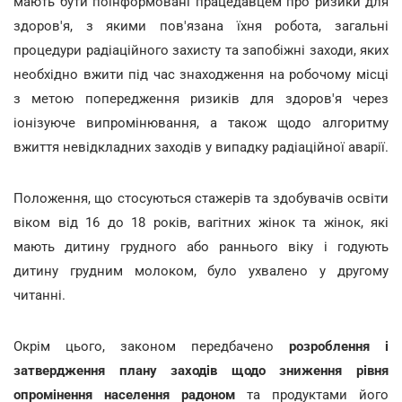
мають бути поінформовані працедавцем про ризики для
здоров'я, з якими пов'язана їхня робота, загальні
процедури радіаційного захисту та запобіжні заходи, яких
необхідно вжити під час знаходження на робочому місці
з метою попередження ризиків для здоров'я через
іонізуюче випромінювання, а також щодо алгоритму
вжиття невідкладних заходів у випадку радіаційної аварії.
Положення, що стосуються стажерів та здобувачів освіти
віком від 16 до 18 років, вагітних жінок та жінок, які
мають дитину грудного або раннього віку і годують
дитину грудним молоком, було ухвалено у другому
читанні.
Окрім цього, законом передбачено
розроблення і
затвердження плану заходів щодо зниження рівня
опромінення населення радоном
та продуктами його