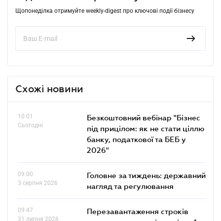
Щопонеділка отримуйте weekly-digest про ключові події бізнесу
Схожі новини
10.01
Безкоштовний вебінар "Бізнес
Сьогодні
під прицілом: як не стати ціллю
банку, податкової та БЕБ у
2026"
09.00
Головне за тиждень: державний
3 серпня 2026
нагляд та регулювання
09.47
Перезавантаження строків
31 липня 2026