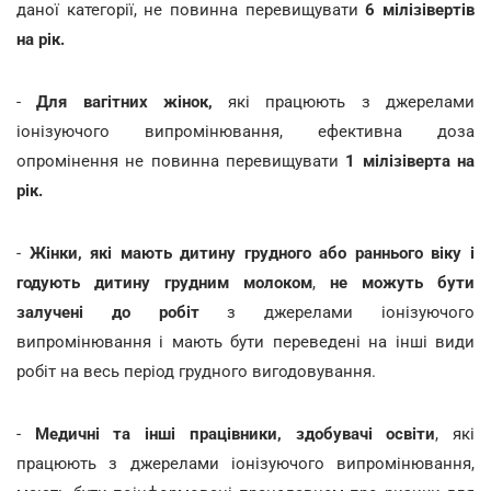
даної категорії, не повинна перевищувати
6 мілізівертів
на рік.
-
Для вагітних жінок,
які працюють з джерелами
іонізуючого випромінювання, ефективна доза
опромінення не повинна перевищувати
1 мілізіверта на
рік.
-
Жінки, які мають дитину грудного або раннього віку і
годують дитину грудним молоком
,
не можуть бути
залучені до робіт
з джерелами іонізуючого
випромінювання і мають бути переведені на інші види
робіт на весь період грудного вигодовування.
-
Медичні та інші працівники, здобувачі освіти
, які
працюють з джерелами іонізуючого випромінювання,