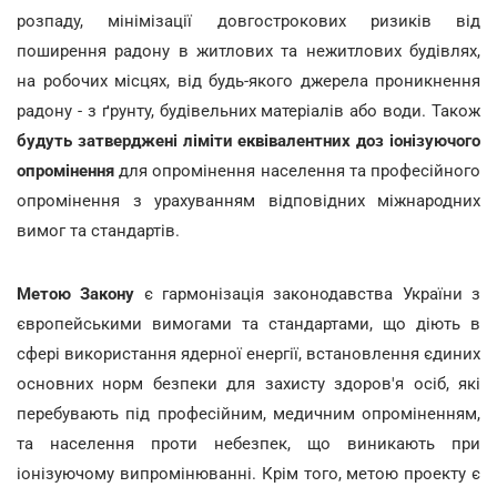
розпаду, мінімізації довгострокових ризиків від
поширення радону в житлових та нежитлових будівлях,
на робочих місцях, від будь-якого джерела проникнення
радону - з ґрунту, будівельних матеріалів або води. Також
будуть затверджені ліміти еквівалентних доз іонізуючого
опромінення
для опромінення населення та професійного
опромінення з урахуванням відповідних міжнародних
вимог та стандартів.
Метою Закону
є гармонізація законодавства України з
європейськими вимогами та стандартами, що діють в
сфері використання ядерної енергії, встановлення єдиних
основних норм безпеки для захисту здоров'я осіб, які
перебувають під професійним, медичним опроміненням,
та населення проти небезпек, що виникають при
іонізуючому випромінюванні. Крім того, метою проекту є