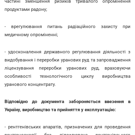
частині зменшення ризиків тривалого опромінення
продуктами радону;
- врегулювання питань радіаційного захисту при
медичному опроміненні;
- удосконалення державного регулювання діяльності з
видобування і переробки уранових руд та запровадження
ліцензування переробки уранових руд, враховуючи
особливості технологічного циклу виробництва
уранового концентрату.
Відповідно до документа забороняється ввезення в
Україну, виробництво та прийняття у експлуатацію:
- рентгенівських апаратів, призначених для проведення
рентгеноскопії без підсилювача рентгенівського