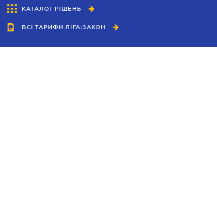
КАТАЛОГ РІШЕНЬ
ВСІ ТАРИФИ ЛІГА:ЗАКОН
Співробітництво
Агенти
Дилери
Політика конфіденційності
Умови використання сайту
Реклама
Блог
Новини компанії
Керівництва
Каталоги компаній
Теми в центрі уваги