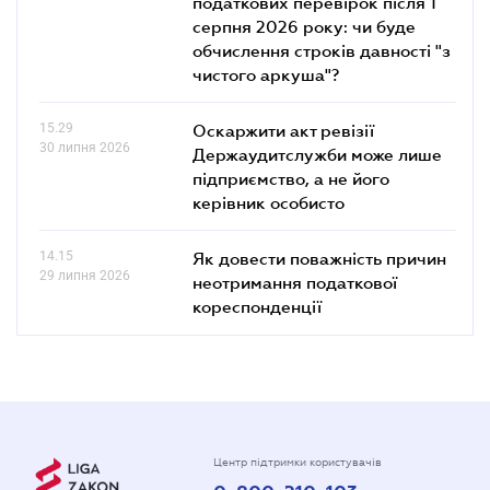
податкових перевірок після 1
серпня 2026 року: чи буде
обчислення строків давності "з
чистого аркуша"?
15.29
Оскаржити акт ревізії
30 липня 2026
Держаудитслужби може лише
підприємство, а не його
керівник особисто
14.15
Як довести поважність причин
29 липня 2026
неотримання податкової
кореспонденції
Центр підтримки користувачів