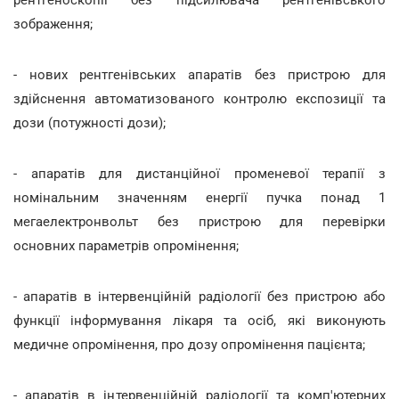
зображення;
- нових рентгенівських апаратів без пристрою для
здійснення автоматизованого контролю експозиції та
дози (потужності дози);
- апаратів для дистанційної променевої терапії з
номінальним значенням енергії пучка понад 1
мегаелектронвольт без пристрою для перевірки
основних параметрів опромінення;
- апаратів в інтервенційній радіології без пристрою або
функції інформування лікаря та осіб, які виконують
медичне опромінення, про дозу опромінення пацієнта;
- апаратів в інтервенційній радіології та комп'ютерних