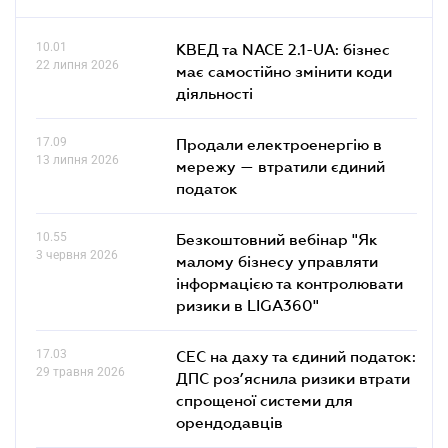
10.01
КВЕД та NACE 2.1-UA: бізнес
22 липня 2026
має самостійно змінити коди
діяльності
17.09
Продали електроенергію в
13 липня 2026
мережу — втратили єдиний
податок
10.55
Безкоштовний вебінар "Як
3 червня 2026
малому бізнесу управляти
інформацією та контролювати
ризики в LIGA360"
17.03
СЕС на даху та єдиний податок:
29 травня 2026
ДПС роз’яснила ризики втрати
спрощеної системи для
орендодавців