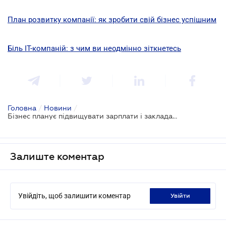
План розвитку компанії: як зробити свій бізнес успішним
Біль IT-компаній: з чим ви неодмінно зіткнетесь
Головна
/
Новини
/
Бізнес планує підвищувати зарплати і закладає до бюджетів курс 28 грн/$
Залиште коментар
Увійдіть, щоб залишити коментар
увійти