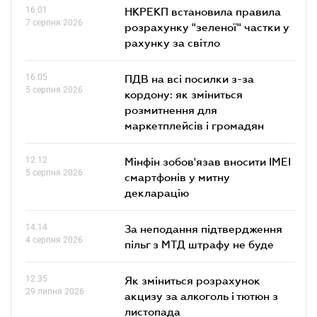
16.01
НКРЕКП встановила правила
7 серпня 2026
розрахунку "зеленої" частки у
рахунку за світло
16.05
ПДВ на всі посилки з-за
5 серпня 2026
кордону: як зміниться
розмитнення для
маркетплейсів і громадян
12.12
Мінфін зобов'язав вносити IMEI
5 серпня 2026
смартфонів у митну
декларацію
14.14
За неподання підтвердження
4 серпня 2026
пільг з МТД штрафу не буде
12.35
Як зміниться розрахунок
29 липня 2026
акцизу за алкоголь і тютюн з
листопада