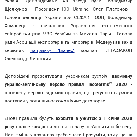
Україні. Доповідачами на заході були: Володимир
Щелкунов - Президент ICC Ukraine, Олег Платонов -
Голова делегації України при СЕФАКТ ООН, Володимир
Хоманець - начальник Управління економічного
співробітництва МЗС України та Микола Ларін - Голова
ради Асоціації експортерів та імпортерів. Модерував захід
керівник
напрямку "Бізнес"
компанії ЛІГА:ЗАКОН
Олександр Липський.
Доповідачі презентували учасникам зустрічі
двомовну
®
україно-англійську версію правил Incoterms
2020
-
оновлену версію відомих правил, що регулюють умови
поставки у зовнішньоекономічних договорах.
«Нові правила будуть
входити в ужиток з 1 січня 2020
року
і наше завдання до цього часу роз'яснити їх бізнесу.
Нові зміни у правилах треба знати і розуміти, тому що на