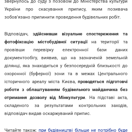
звернулось до суду з позовом до Міністерства культури
України про скасування припису, яким позивача
зобов'язано припинити проведення будівельних робіт.
Відповідач,
здійснивши візуальне спостереження та
фотофіксацію містобудівної ситуації
на території та
провівши перевірку електронної бази даних
документообігу, виявив, що на зазначеній земельній
ділянці, яка знаходиться у безпосередній близькості до
охоронної (буферної) зони та в межах Центрального
історичного ареалу міста Києва,
проводяться підготовчі
роботи з облаштуванням будівельного майданчика без
отримання дозволу від Мінкультури
. На підставі акта,
складеного за результатами контрольних заходів,
відповідач видав оскаржуваний припис.
Читайте також:
при будівництві більше не потрібно буде