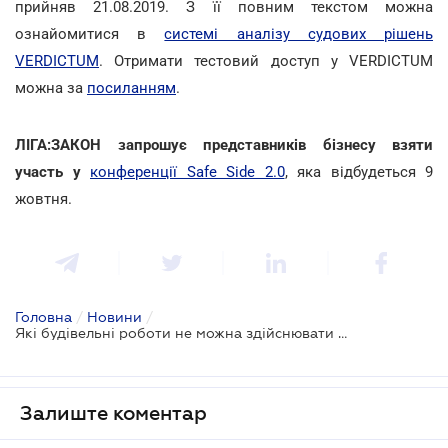
прийняв 21.08.2019. З її повним текстом можна
ознайомитися в
системі аналізу судових рішень
VERDICTUM
. Отримати тестовий доступ у VERDICTUM
можна за
посиланням
.
ЛІГА:ЗАКОН запрошує представників бізнесу взяти
участь у
конференції Safe Side 2.0
, яка відбудеться 9
жовтня.
Головна
/
Новини
/
Які будівельні роботи не можна здійснювати без дозволу органів охорони культурної спадщини: роз’яснення ВС
Залиште коментар