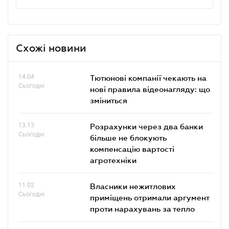
Схожі новини
14.04
Тютюнові компанії чекають на
Сьогодні
нові правила відеонагляду: що
зміниться
13.13
Розрахунки через два банки
Сьогодні
більше не блокують
компенсацію вартості
агротехніки
11.02
Власники нежитлових
Сьогодні
приміщень отримали аргумент
проти нарахувань за тепло