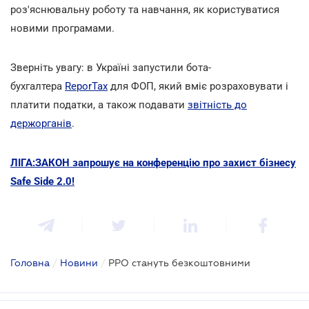
роз'яснювальну роботу та навчання, як користуватися
новими програмами.
Зверніть увагу: в Україні запустили бота-
бухгалтера
ReporTax
для ФОП, який вміє розраховувати і
платити податки, а також подавати
звітність до
держорганів
.
ЛІГА:ЗАКОН запрошує на конференцію про захист бізнесу
Safe Side 2.0!
Головна
/
Новини
/
РРО стануть безкоштовними