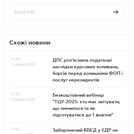
Схожі новини
12.09
ДПС роз'яснила податкові
7 серпня 2026
наслідки курсових коливань,
боргів перед колишніми ФОП і
послуг нерезидентів
11.05
Безкоштовний вебінар
7 серпня 2026
"ТЦУ-2025: хто має звітувати,
що змінилося та як
підготуватися до 1 жовтня"
17.07
Заборонений КВЕД у ЄДР не