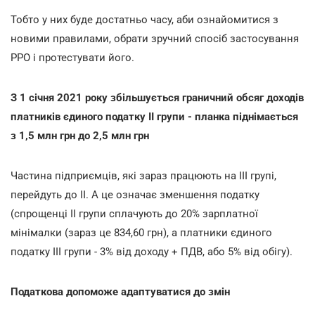
Тобто у них буде достатньо часу, аби ознайомитися з
новими правилами, обрати зручний спосіб застосування
РРО і протестувати його.
З 1 січня 2021 року збільшується граничний обсяг доходів
платників єдиного податку ІІ групи - планка піднімається
з 1,5 млн грн до 2,5 млн грн
Частина підприємців, які зараз працюють на ІІІ групі,
перейдуть до ІІ. А це означає зменшення податку
(спрощенці ІІ групи сплачують до 20% зарплатної
мінімалки (зараз це 834,60 грн), а платники єдиного
податку ІІІ групи - 3% від доходу + ПДВ, або 5% від обігу).
Податкова допоможе адаптуватися до змін