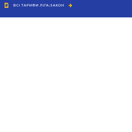
ВСІ ТАРИФИ ЛІГА:ЗАКОН
Співробітництво
Агенти
Дилери
Політика конфіденційності
Умови використання сайту
Реклама
Блог
Новини компанії
Керівництва
Каталоги компаній
Теми в центрі уваги
Підтримка та контакти