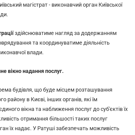
ївський магістрат - виконавчий орган Київської
ади.
трації
здійснюватиме нагляд за додержанням
моврядування та координуватиме діяльність
виконавчої влади.
не вікно надання послуг.
крема будівля, що буде місцем розташування
 району в Києві, інших органів, які їм
єдиного вікна та наближення послуг до суб'єктів їх
ливість отримання більшості таких послуг
ган їх надає. У Ратуші забезпечать можливість