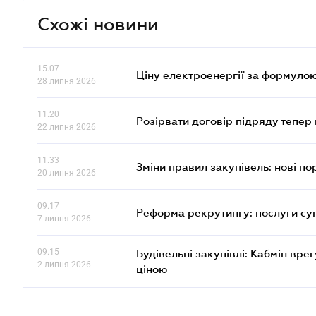
Схожі новини
15.07
Ціну електроенергії за формулою
28 липня 2026
11.20
Розірвати договір підряду тепер
22 липня 2026
11.33
Зміни правил закупівель: нові пор
20 липня 2026
09.17
Реформа рекрутингу: послуги су
7 липня 2026
09.15
Будівельні закупівлі: Кабмін вр
2 липня 2026
ціною