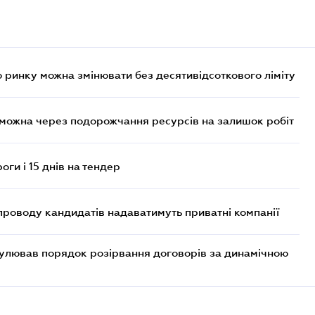
 ринку можна змінювати без десятивідсоткового ліміту
 можна через подорожчання ресурсів на залишок робіт
оги і 15 днів на тендер
проводу кандидатів надаватимуть приватні компанії
егулював порядок розірвання договорів за динамічною