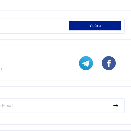
увійти
н.