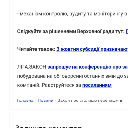
- механізм контролю, аудиту та моніторингу в 
Слідкуйте за рішеннями Верховної ради тут:
Читайте також:
З жовтня субсидії призначаю
ЛІГА:ЗАКОН
запрошує на конференцію про зах
побудована на обговоренні останніх змін до 
компаній. Реєструйтеся за
посиланням
Головна
/
Новини
/
Закон про столицю перепишуть
Залиште коментар