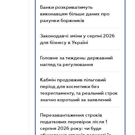
Банки розкриватимуть
виконавцям більше даних про
рахунки боржників
Законодавчі зміни у серпні 2026
для бізнесу в Україні
Головне за тиждень: державний
нагляд та регулювання
Кабмін продовжив пільговий
період для косметики без
техрегламенту, та реальний строк
значно коротший за заявлений
Перезавантаження строків
податкових перевірок після 1
серпня 2026 року: чи буде
обчислення строків давності "з