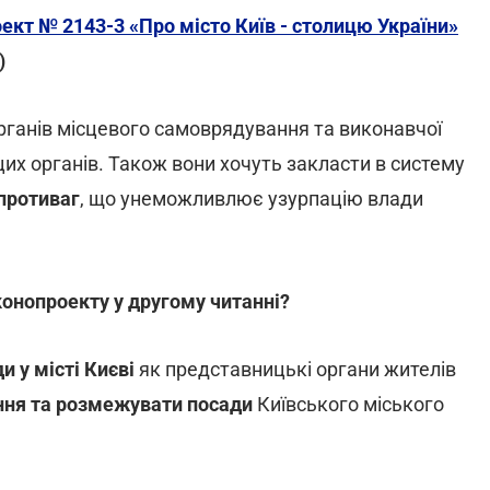
ект № 2143-3 «Про місто Київ - столицю України»
)
ганів місцевого самоврядування та виконавчої
их органів. Також вони хочуть закласти в систему
противаг
, що унеможливлює узурпацію влади
аконопроекту у другому читанні?
и у місті Києві
як представницькі органи жителів
ння та розмежувати посади
Київського міського