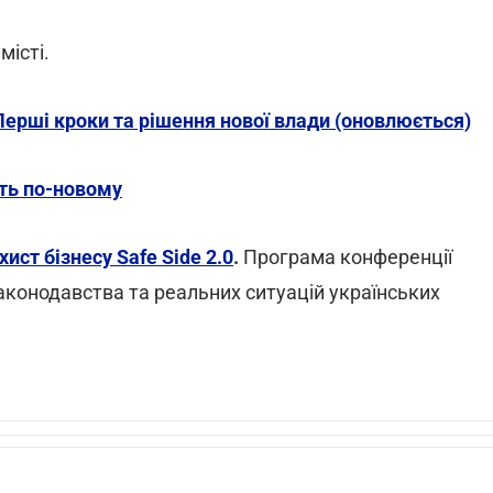
місті.
Перші кроки та рішення нової влади (оновлюється)
ть по-новому
ист бізнесу Safe Side 2.0
.
Програма конференції
законодавства та реальних ситуацій українських