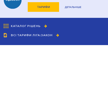
ТАРИФИ
ДЕТАЛЬНІШЕ
КАТАЛОГ РІШЕНЬ
ВСІ ТАРИФИ ЛІГА:ЗАКОН
Співробітництво
Агенти
Дилери
Політика конфіденційності
Умови використання сайту
Реклама
Блог
Новини компанії