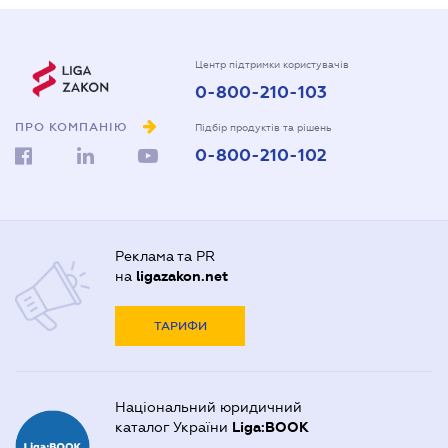
Центр підтримки користувачів
0-800-210-103
ПРО КОМПАНІЮ
Підбір продуктів та рішень
0-800-210-102
Реклама та PR
на
ligazakon.net
ТАРИФИ
Національний юридичний
каталог України
Liga:BOOK