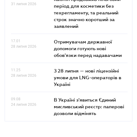
31 липня 2026
період для косметики без
техрегламенту, та реальний
строк значно коротший за
заявлений
17.01
Отримувачам державної
28 липня 2026
допомоги готують нові
обов'язки перед надавачами
11.25
З 28 липня — нові ліцензійні
28 липня 2026
умови для LNG-операторів в
Україні
09.08
В Україні з'явиться Єдиний
24 липня 2026
мисливський реєстр: паперові
дозволи відмінять