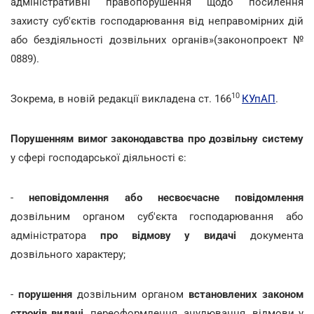
адміністративні правопорушення щодо посилення
захисту суб'єктів господарювання від неправомірних дій
або бездіяльності дозвільних органів»(законопроект №
0889).
10
Зокрема, в новій редакції викладена ст. 166
КУпАП
.
Порушенням вимог законодавства про дозвільну систему
у сфері господарської діяльності є:
-
неповідомлення або несвоєчасне повідомлення
дозвільним органом суб'єкта господарювання або
адміністратора
про відмову у видачі
документа
дозвільного характеру;
-
порушення
дозвільним органом
встановлених законом
строків видачі
, переоформлення, анулювання, відмови у