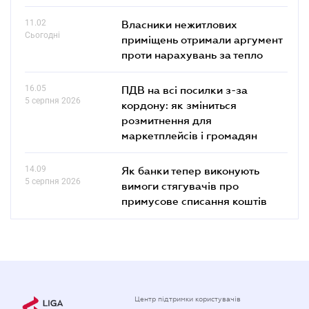
11.02
Власники нежитлових
Сьогодні
приміщень отримали аргумент
проти нарахувань за тепло
16.05
ПДВ на всі посилки з-за
5 серпня 2026
кордону: як зміниться
розмитнення для
маркетплейсів і громадян
14.09
Як банки тепер виконують
5 серпня 2026
вимоги стягувачів про
примусове списання коштів
Центр підтримки користувачів