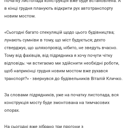
початку листопада конструкція вже буде встановлена. А
в кінці грудня планують відкрити рух автотранспорту
новим мостом.
«Сьогодні багато спекуляцій щодо цього будівництва;
лунають сумніви в тому, що міст будується; дехто
стверджує, що шляхопровід, нібито, не зведуть вчасно.
Тому від фахівців, від підрядника я хочу почути чітку
відповідь: чи встигаємо ми здійснити необхідні роботи,
щоб наприкінці грудня новим мостом вже рухався
транспорт?» - звернувся до будівельників Віталій Кличко.
За словами підрядників, уже на початку листопада, вся
конструкція мосту буде змонтована на тимчасових
опорах.
На сьогодні вже зібрано три прогони з