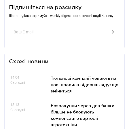
Підпишіться на розсилку
Щопонеділка отримуйте weekly-digest про ключові події бізнесу
Схожі новини
14.04
Тютюнові компанії чекають на
Сьогодні
нові правила відеонагляду: що
зміниться
13.13
Розрахунки через два банки
Сьогодні
більше не блокують
компенсацію вартості
агротехніки