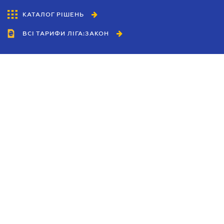
КАТАЛОГ РІШЕНЬ
ВСІ ТАРИФИ ЛІГА:ЗАКОН
Співробітництво
Агенти
Дилери
Політика конфіденційності
Умови використання сайту
Реклама
Блог
Новини компанії
Керівництва
Каталоги компаній
Теми в центрі уваги