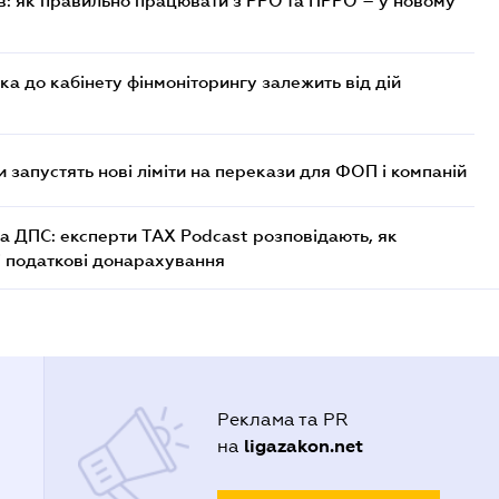
в: як правильно працювати з РРО та ПРРО – у новому
ка до кабінету фінмоніторингу залежить від дій
 запустять нові ліміти на перекази для ФОП і компаній
а ДПС: експерти TAX Podcast розповідають, як
і податкові донарахування
Реклама та PR
ligazakon.net
на