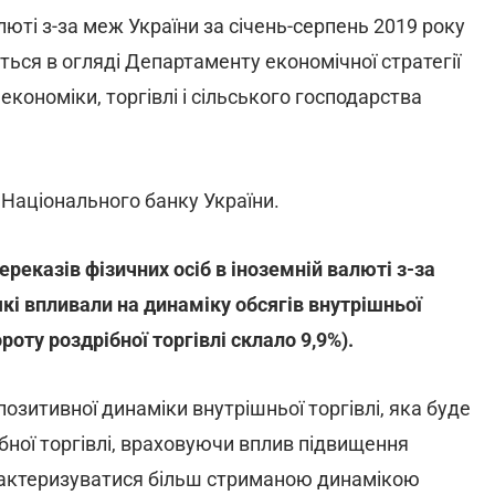
люті з-за меж України за січень-серпень 2019 року
еться в огляді Департаменту економічної стратегії
кономіки, торгівлі і сільського господарства
 Національного банку України.
ереказів фізичних осіб в іноземній валюті з-за
які впливали на динаміку обсягів внутрішньої
роту роздрібної торгівлі склало 9,9%).
озитивної динаміки внутрішньої торгівлі, яка буде
ібної торгівлі, враховуючи вплив підвищення
арактеризуватися більш стриманою динамікою