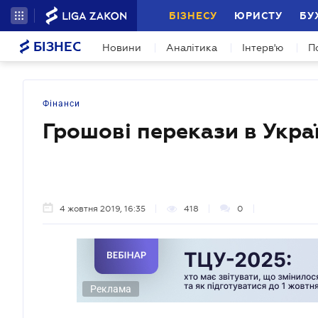
БІЗНЕСУ
ЮРИСТУ
БУ
БІЗНЕС
Новини
Аналітика
Інтерв'ю
П
Фінанси
Грошові перекази в Укра
4 жовтня 2019, 16:35
418
0
Реклама