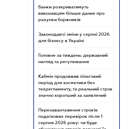
Банки розкриватимуть
виконавцям більше даних про
рахунки боржників
Законодавчі зміни у серпні 2026
для бізнесу в Україні
Головне за тиждень: державний
нагляд та регулювання
Кабмін продовжив пільговий
період для косметики без
техрегламенту, та реальний строк
значно коротший за заявлений
Перезавантаження строків
податкових перевірок після 1
серпня 2026 року: чи буде
обчислення строків давності "з