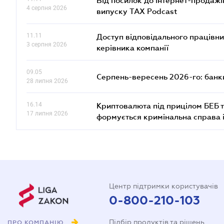
Від посилок до інтернет-продажі
4 серпня 2026
випуску TAX Podcast
11.11
Доступ відповідального працівни
3 серпня 2026
керівника компанії
09.05
Серпень-вересень 2026-го: банки
28 липня 2026
16.14
Криптовалюта під прицілом БЕБ т
17 липня 2026
формується кримінальна справа 
Центр підтримки користувачів
0-800-210-103
Підбір продуктів та рішень
ПРО КОМПАНІЮ