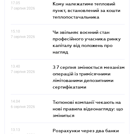
17.05
Кому належатиме тепловий
7 серпня 2026
пункт, встановлений за кошти
теплопостачальника
15.10
Чи звільняє воєнний стан
7 серпня 2026
професійного учасника ринку
капіталу від положень про
нагляд
13.40
З 7 серпня змінюється механізм
7 серпня 2026
операцій із тримісячними
лімітованими депозитними
сертифікатами
14.04
Тютюнові компанії чекають на
6 серпня 2026
нові правила відеонагляду: що
зміниться
13.13
Розрахунки через два банки