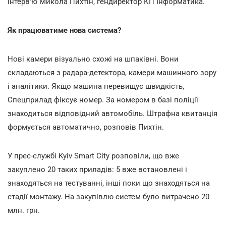
інтерв'ю Микола Пихтін, гендиректор КП Інформатика.
Як працюватиме нова система?
Нові камери візуально схожі на шпаківні. Вони
складаються з радара-детектора, камери машинного зору
і аналітики. Якщо машина перевищує швидкість,
Спецприлад фіксує номер. За номером в базі поліції
знаходиться відповідний автомобіль. Штрафна квитанція
формується автоматично, розповів Пихтін.
У прес-службі Kyiv Smart City розповіли, що вже
закуплено 20 таких приладів: 5 вже встановлені і
знаходяться на тестуванні, інші поки що знаходяться на
стадії монтажу. На закупівлю систем було витрачено 20
млн. грн.