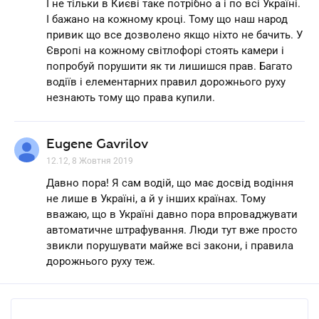
І не тільки в Києві таке потрібно а і по всі Україні.
І бажано на кожному кроці. Тому що наш народ
привик що все дозволено якщо ніхто не бачить. У
Європі на кожному світлофорі стоять камери і
попробуй порушити як ти лишишся прав. Багато
водіїв і елементарних правил дорожнього руху
незнають тому що права купили.
Eugene Gavrilov
12.12, 8 Жовтня 2019
Давно пора! Я сам водій, що має досвід водіння
не лише в Україні, а й у інших країнах. Тому
вважаю, що в Україні давно пора впроваджувати
автоматичне штрафування. Люди тут вже просто
звикли порушувати майже всі закони, і правила
дорожнього руху теж.