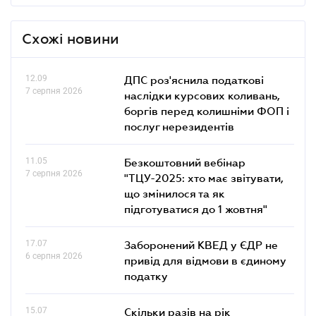
Схожі новини
12.09
ДПС роз'яснила податкові
7 серпня 2026
наслідки курсових коливань,
боргів перед колишніми ФОП і
послуг нерезидентів
11.05
Безкоштовний вебінар
7 серпня 2026
"ТЦУ-2025: хто має звітувати,
що змінилося та як
підготуватися до 1 жовтня"
17.07
Заборонений КВЕД у ЄДР не
6 серпня 2026
привід для відмови в єдиному
податку
15.07
Скільки разів на рік