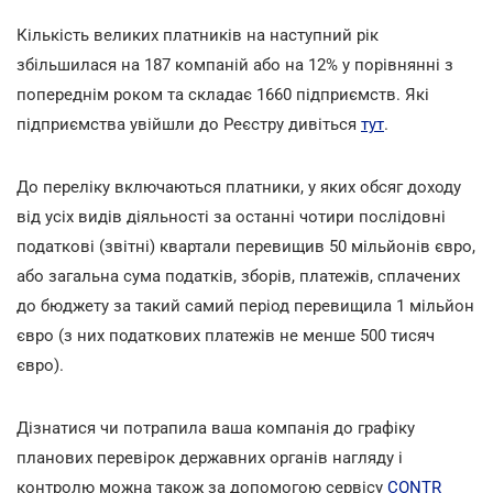
Кількість великих платників на наступний рік
збільшилася на 187 компаній або на 12% у порівнянні з
попереднім роком та складає 1660 підприємств. Які
підприємства увійшли до Реєстру дивіться
тут
.
До переліку включаються платники, у яких обсяг доходу
від усіх видів діяльності за останні чотири послідовні
податкові (звітні) квартали перевищив 50 мільйонів євро,
або загальна сума податків, зборів, платежів, сплачених
до бюджету за такий самий період перевищила 1 мільйон
євро (з них податкових платежів не менше 500 тисяч
євро).
Дізнатися чи потрапила ваша компанія до графіку
планових перевірок державних органів нагляду і
контролю можна також за допомогою сервісу
CONTR