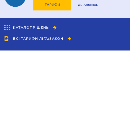
ТАРИФИ
ДЕТАЛЬНІШЕ
КАТАЛОГ РІШЕНЬ
ВСІ ТАРИФИ ЛІГА:ЗАКОН
Співробітництво
Агенти
Дилери
Політика конфіденційності
Умови використання сайту
Реклама
Блог
Новини компанії
Керівництва