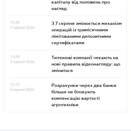
капіталу від положень про
нагляд
13.40
З 7 серпня змінюється механізм
7 серпня 2026
операцій із тримісячними
лімітованими депозитними
сертифікатами
14.04
Тютюнові компанії чекають на
6 серпня 2026
нові правила відеонагляду: що
зміниться
13.13
Розрахунки через два банки
6 серпня 2026
більше не блокують
компенсацію вартості
агротехніки