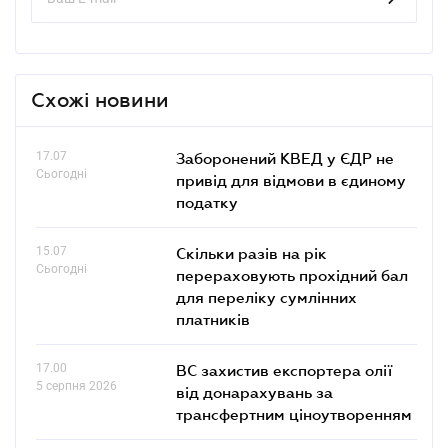
Схожі новини
17.07
Заборонений КВЕД у ЄДР не
Сьогодні
привід для відмови в єдиному
податку
15.07
Скільки разів на рік
Сьогодні
перераховують прохідний бал
для переліку сумлінних
платників
17.00
ВС захистив експортера олії
5 серпня 2026
від донарахувань за
трансфертним ціноутворенням