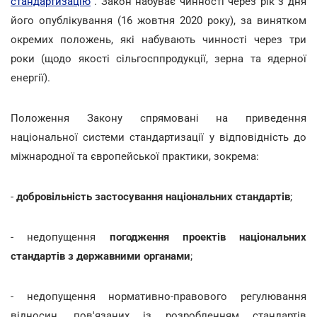
стандартизацію
". Закон набуває чинності через рік з дня
його опублікування (16 жовтня 2020 року), за винятком
окремих положень, які набувають чинності через три
роки (щодо якості сільгосппродукції, зерна та ядерної
енергії).
Положення Закону спрямовані на приведення
національної системи стандартизації у відповідність до
міжнародної та європейської практики, зокрема:
-
добровільність застосування національних стандартів
;
- недопущення
погодження проектів національних
стандартів з державними органами
;
- недопущення нормативно-правового регулювання
відносин, пов'язаних із розробленням стандартів