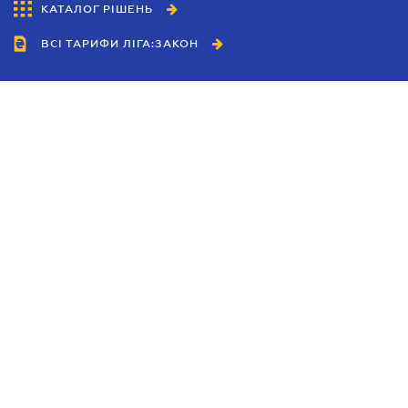
КАТАЛОГ РІШЕНЬ
ВСІ ТАРИФИ ЛІГА:ЗАКОН
Співробітництво
Агенти
Дилери
Політика конфіденційності
Умови використання сайту
Реклама
Блог
Новини компанії
Керівництва
Каталоги компаній
Теми в центрі уваги