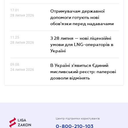
17.01
Отримувачам державної
28 липня 2026
допомоги готують нові
обов'язки перед надавачами
11.25
З 28 липня — нові ліцензійні
28 липня 2026
умови для LNG-операторів в
Україні
09.08
В Україні з'явиться Єдиний
24 липня 2026
мисливський реєстр: паперові
дозволи відмінять
Центр підтримки користувачів
0-800-210-103