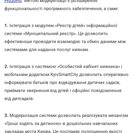
Prozorro
. Метою модернізації є розширення
функціональності програмного забезпечення, а саме:
1.
Інтеграція з модулем «Реєстр дітей» інформаційної
системи «Муніципальний реєстр». Це дозволить
ефективніше проводити взаємодію та обмін даними між
системами для надання послуг киянам.
2.
Інтеграція з системою «Особистий кабінет киянина» і
мобільним додатком KyivSmartCity дозволить оперативно
інформувати батьків про відвідування дитячих садків,
приймати звернення від дітей і офіційні повідомлення
від дитсадків.
3.
Модернізація системи дозволить реалізувати механізм
«Гроші ходять за дитиною» в дошкільних навчальних
закладах міста Києва. Це посприяє поліпшенню якості