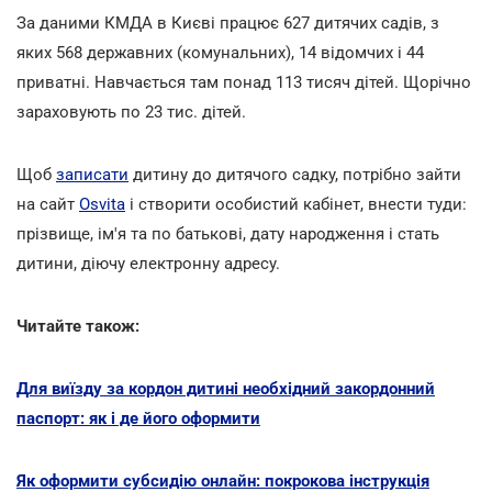
За даними КМДА в Києві працює 627 дитячих садів, з
яких 568 державних (комунальних), 14 відомчих і 44
приватні. Навчається там понад 113 тисяч дітей. Щорічно
зараховують по 23 тис. дітей.
Щоб
записати
дитину до дитячого садку, потрібно зайти
на сайт
Osvita
і створити особистий кабінет, внести туди:
прізвище, ім'я та по батькові, дату народження і стать
дитини, діючу електронну адресу.
Читайте також:
Для виїзду за кордон дитині необхідний закордонний
паспорт: як і де його оформити
Як оформити субсидію онлайн: покрокова інструкція