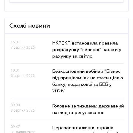
Схожі новини
16.01
НКРЕКП встановила правила
7 серпня 2026
розрахунку "зеленої" частки у
рахунку за світло
10.01
Безкоштовний вебінар "Бізнес
6 серпня 2026
під прицілом: як не стати ціллю
банку, податкової та БЕБ у
2026"
09.00
Головне за тиждень: державний
3 серпня 2026
нагляд та регулювання
09.47
Перезавантаження строків
31 липня 2026