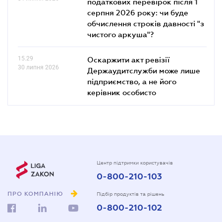
податкових перевірок після 1
серпня 2026 року: чи буде
обчислення строків давності "з
чистого аркуша"?
15.29
Оскаржити акт ревізії
30 липня 2026
Держаудитслужби може лише
підприємство, а не його
керівник особисто
Центр підтримки користувачів
0-800-210-103
ПРО КОМПАНІЮ
Підбір продуктів та рішень
0-800-210-102