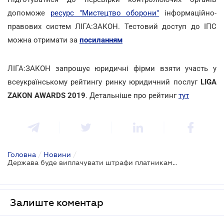
допоможе
ресурс "Мистецтво оборони"
інформаційно-
правових систем ЛІГА:ЗАКОН. Тестовий доступ до ІПС
можна отримати за
посиланням
ЛІГА:ЗАКОН запрошує юридичні фірми взяти участь у
всеукраїнському рейтингу ринку юридичний послуг
LIGA
ZAKON AWARDS 2019
. Детальніше про рейтинг
тут
Головна
/
Новини
/
Держава буде виплачувати штрафи платникам податків у випадку порушення адміністрування: Гетманцев про податкові законопроекти
Залиште коментар