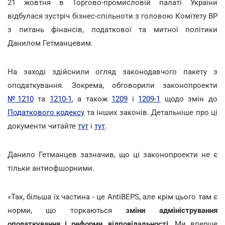
21 жовтня в Торгово-промисловій палаті України
відбулася зустріч бізнес-спільноти з головою Комітету ВР
з питань фінансів, податкової та митної політики
Данилом Гетманцевим.
На заході здійснили огляд законодавчого пакету з
оподаткування. Зокрема, обговорили законопроекти
№1210
та
1210-1
, а також
1209
і
1209-1
щодо змін до
Податкового кодексу
та інших законів. Детальніше про ці
документи читайте
тут
і
тут
.
Данило Гетманцев зазначив, що ці законопроекти не є
тільки антиофшорними.
«Так, більша їх частина - це AntiBEPS, але крім цього там є
норми, що торкаються
зміни адміністрування
оподаткування
і реформи відповідальності
. Ми вперше