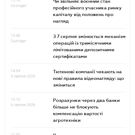
15.10
Чи звільняє воєнний стан
Сьогодні
професійного учасника ринку
капіталу від положень про
нагляд
13.40
З 7 серпня змінюється механізм
Сьогодні
операцій із тримісячними
лімітованими депозитними
сертифікатами
14.04
Тютюнові компанії чекають на
6 серпня 2026
нові правила відеонагляду: що
зміниться
13.13
Розрахунки через два банки
6 серпня 2026
більше не блокують
компенсацію вартості
агротехніки
11.02