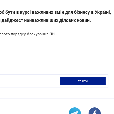
об бути в курсі важливих змін для бізнесу в Україні,
 дайджест найважливіших ділових новин.
Податківці оприлюднили проект нового порядку блокування ПН/РК
увійти