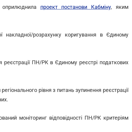
і оприлюднила
проект постанови Кабміну
, яким
ої накладної/розрахунку коригування в Єдиному
ня реєстрації ПН/РК в Єдиному реєстрі податкових
 регіонального рівня з питань зупинення реєстрації
них.
ований моніторинг відповідності ПН/РК критеріям