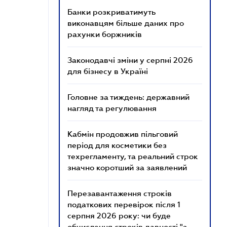
Банки розкриватимуть
виконавцям більше даних про
рахунки боржників
Законодавчі зміни у серпні 2026
для бізнесу в Україні
Головне за тиждень: державний
нагляд та регулювання
Кабмін продовжив пільговий
період для косметики без
техрегламенту, та реальний строк
значно коротший за заявлений
Перезавантаження строків
податкових перевірок після 1
серпня 2026 року: чи буде
обчислення строків давності "з