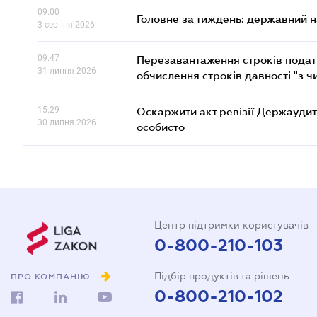
09.00
Головне за тиждень: державний 
3 серпня 2026
09.47
Перезавантаження строків податк
31 липня 2026
обчислення строків давності "з ч
15.29
Оскаржити акт ревізії Держаудит
30 липня 2026
особисто
Центр підтримки користувачів
0-800-210-103
Підбір продуктів та рішень
ПРО КОМПАНІЮ
0-800-210-102