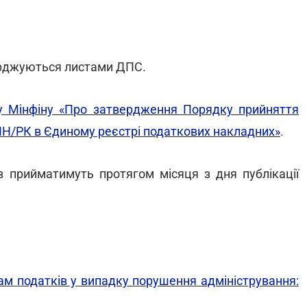
ерджуються листами ДПС.
у Мінфіну «Про затвердження Порядку прийняття
 ПН/РК в Єдиному реєстрі податкових накладних»
.
в прийматимуть протягом місяця з дня публікації
м податків у випадку порушення адміністрування: