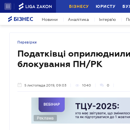
БІЗНЕСУ
ЮРИСТУ
БУ
БІЗНЕС
Новини
Аналітика
Інтерв'ю
П
Перевірки
Податківці оприлюднили
блокування ПН/РК
5 листопада 2019, 09:03
1040
0
Реклама