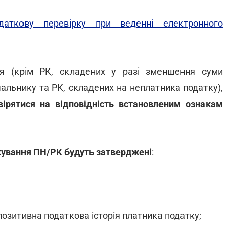
аткову перевірку при веденні електронного
ня (крім РК, складених у разі зменшення суми
ачальнику та РК, складених на неплатника податку),
вірятися на відповідність встановленим ознакам
окування ПН/РК будуть затверджені
:
позитивна податкова історія платника податку;