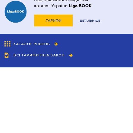
каталог України
Liga:BOOK
ТАРИФИ
ДЕТАЛЬНІШЕ
КАТАЛОГ РІШЕНЬ
ВСІ ТАРИФИ ЛІГА:ЗАКОН
Співробітництво
Агенти
Дилери
Політика конфіденційності
Умови використання сайту
Реклама
Блог