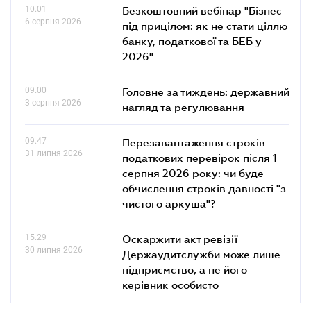
10.01
Безкоштовний вебінар "Бізнес
6 серпня 2026
під прицілом: як не стати ціллю
банку, податкової та БЕБ у
2026"
09.00
Головне за тиждень: державний
3 серпня 2026
нагляд та регулювання
09.47
Перезавантаження строків
31 липня 2026
податкових перевірок після 1
серпня 2026 року: чи буде
обчислення строків давності "з
чистого аркуша"?
15.29
Оскаржити акт ревізії
30 липня 2026
Держаудитслужби може лише
підприємство, а не його
керівник особисто