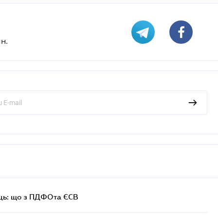
н.
ць: що з ПДФОта ЄСВ