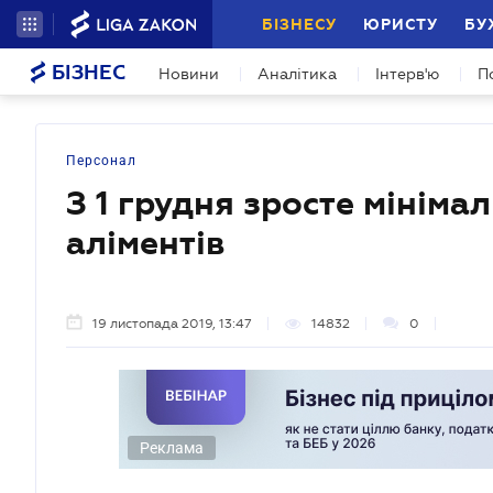
БІЗНЕСУ
ЮРИСТУ
БУ
БІЗНЕС
Новини
Аналітика
Інтерв'ю
П
Персонал
З 1 грудня зросте мінімал
аліментів
19 листопада 2019, 13:47
14832
0
Реклама