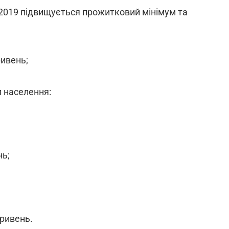
 2019 підвищується прожитковий мінімум та
ривень;
п населення:
нь;
гривень.