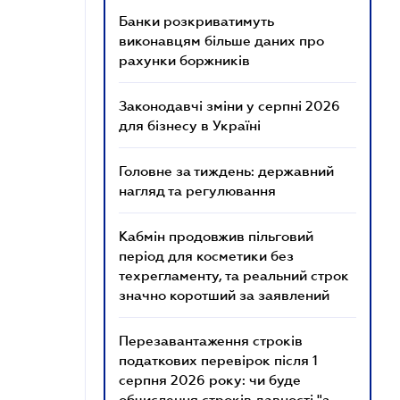
Банки розкриватимуть
виконавцям більше даних про
рахунки боржників
Законодавчі зміни у серпні 2026
для бізнесу в Україні
Головне за тиждень: державний
нагляд та регулювання
Кабмін продовжив пільговий
період для косметики без
техрегламенту, та реальний строк
значно коротший за заявлений
Перезавантаження строків
податкових перевірок після 1
серпня 2026 року: чи буде
обчислення строків давності "з