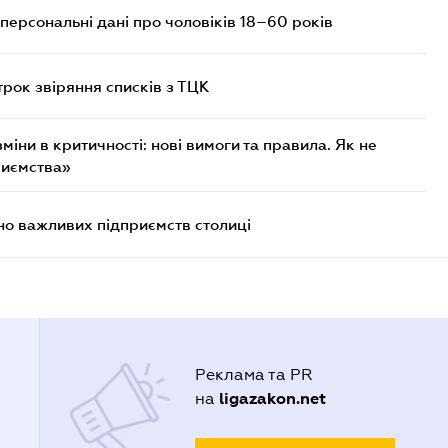
персональні дані про чоловіків 18–60 років
трок звіряння списків з ТЦК
міни в критичності: нові вимоги та правила. Як не
риємства»
о важливих підприємств столиці
Реклама та PR
ligazakon.net
на