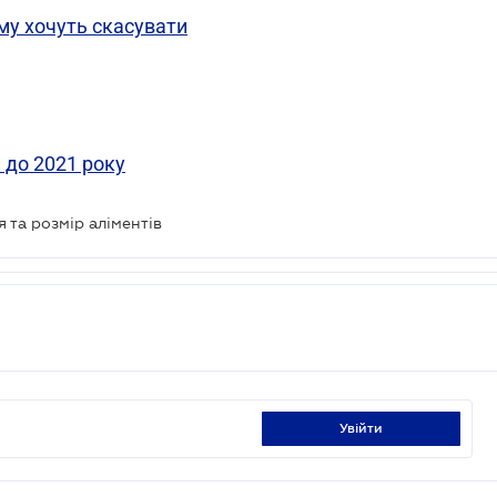
му хочуть скасувати
 до 2021 року
я та розмір аліментів
увійти