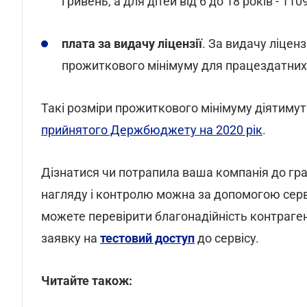
гривень, а для дітей від 6 до 18 років - 1109
плата за видачу ліцензії
. За видачу ліцен
прожиткового мінімуму для працездатних о
Такі розміри прожиткового мінімуму діятиму
прийнятого Держбюджету на 2020 рік
.
Дізнатися чи потрапила ваша компанія до гр
нагляду і контролю можна за допомогою сер
можете перевірити благонадійність контраген
заявку на
тестовий доступ
до сервісу.
Читайте також: