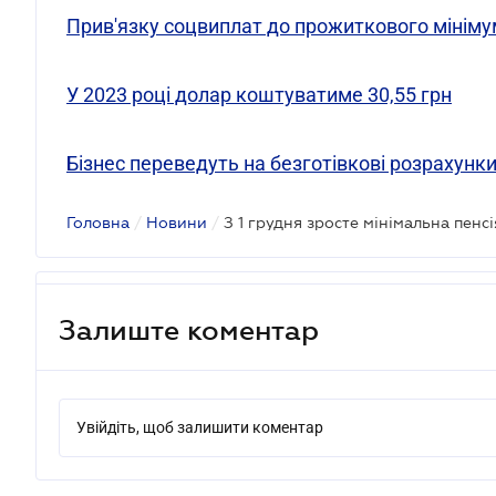
Прив'язку соцвиплат до прожиткового мініму
У 2023 році долар коштуватиме 30,55 грн
Бізнес переведуть на безготівкові розрахунки
Головна
/
Новини
/
З 1 грудня зросте мінімальна пенсі
Залиште коментар
Увійдіть, щоб залишити коментар