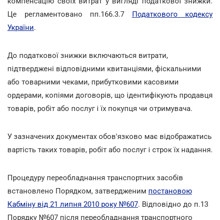
компенсацію своїх витрат у вигляді податкової знижки.
Це регламентовано пп.166.3.7
Податкового кодексу
України
.
До податкової знижки включаються витрати,
підтверджені відповідними квитанціями, фіскальними
або товарними чеками, прибутковими касовими
ордерами, копіями договорів, що ідентифікують продавця
товарів, робіт або послуг і їх покупця чи отримувача.
У зазначених документах обов'язково має відображатись
вартість таких товарів, робіт або послуг і строк їх надання.
Процедуру переобладнання транспортних засобів
встановлено Порядком, затвердженим
постановою
Кабміну від 21 липня 2010 року №607
. Відповідно до п.13
Порядку №607 після переобладнання транспортного