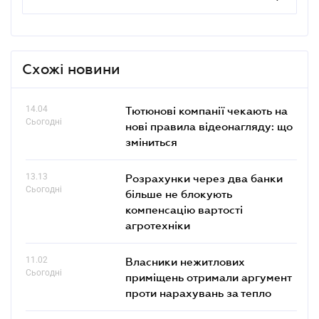
Схожі новини
14.04
Тютюнові компанії чекають на
Сьогодні
нові правила відеонагляду: що
зміниться
13.13
Розрахунки через два банки
Сьогодні
більше не блокують
компенсацію вартості
агротехніки
11.02
Власники нежитлових
Сьогодні
приміщень отримали аргумент
проти нарахувань за тепло