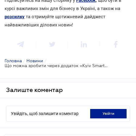
Підписуйтесь на нашу сторінку у
Facebook
,
щоб бути в
курсі важливих змін для бізнесу в Україні, а також на
розсилку
та отримуйте щотижневий дайджест
найважливіших ділових новин!
Головна
/
Новини
/
Що можна зробити через додаток «Kyiv Smart City»
Залиште коментар
Увійдіть, щоб залишити коментар
увійти