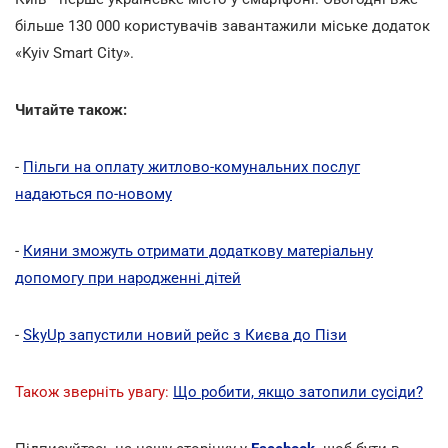
більше 130 000 користувачів завантажили міське додаток
«Kyiv Smart City».
Читайте також:
-
Пільги на оплату житлово-комунальних послуг
надаються по-новому
-
Кияни зможуть отримати додаткову матеріальну
допомогу при народженні дітей
-
SkyUp запустили новий рейс з Києва до Пізи
Також зверніть увагу:
Що робити, якщо затопили сусіди?