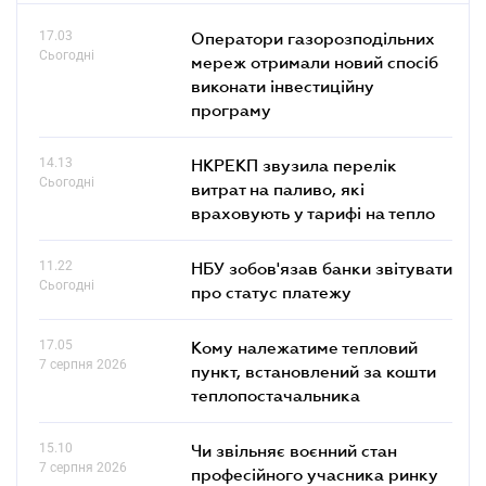
17.03
Оператори газорозподільних
Сьогодні
мереж отримали новий спосіб
виконати інвестиційну
програму
14.13
НКРЕКП звузила перелік
Сьогодні
витрат на паливо, які
враховують у тарифі на тепло
11.22
НБУ зобов'язав банки звітувати
Сьогодні
про статус платежу
17.05
Кому належатиме тепловий
7 серпня 2026
пункт, встановлений за кошти
теплопостачальника
15.10
Чи звільняє воєнний стан
7 серпня 2026
професійного учасника ринку