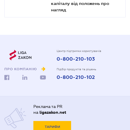
капіталу від положень про
нагляд
Центр підтримки користувачів
0-800-210-103
ПРО КОМПАНІЮ
Підбір продуктів та рішень
0-800-210-102
Реклама та PR
на
ligazakon.net
ТАРИФИ