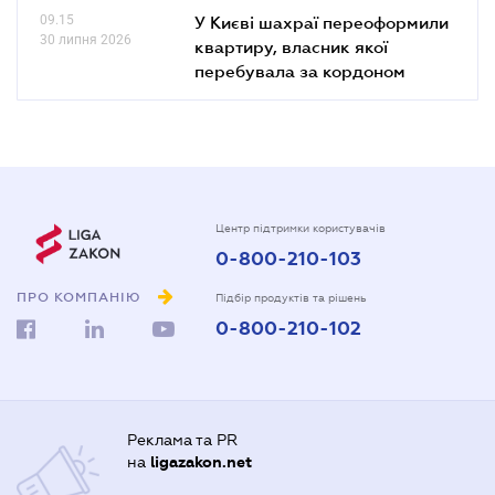
09.15
У Києві шахраї переоформили
30 липня 2026
квартиру, власник якої
перебувала за кордоном
Центр підтримки користувачів
0-800-210-103
ПРО КОМПАНІЮ
Підбір продуктів та рішень
0-800-210-102
Реклама та PR
на
ligazakon.net