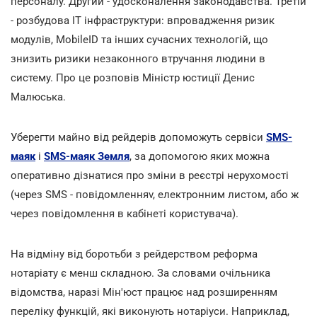
персоналу. Другий - удосконалення законодавства. Третій
- розбудова ІТ інфраструктури: впровадження ризик
модулів, MobileID та інших сучасних технологій, що
знизить ризики незаконного втручання людини в
систему. Про це розповів Міністр юстиції Денис
Малюська.
Уберегти майно від рейдерів допоможуть сервіси
SMS-
маяк
і
SMS-маяк Земля
, за допомогою яких можна
оперативно дізнатися про зміни в реєстрі нерухомості
(через SMS - повідомленняv, електронним листом, або ж
через повідомлення в кабінеті користувача).
На відміну від боротьби з рейдерством реформа
нотаріату є менш складною. За словами очільника
відомства, наразі Мін'юст працює над розширенням
переліку функцій, які виконують нотаріуси. Наприклад,