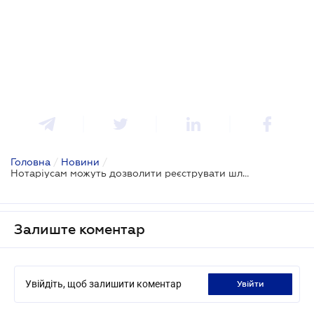
Головна
/
Новини
/
Нотаріусам можуть дозволити реєструвати шлюби і розлучення
Залиште коментар
Увійдіть, щоб залишити коментар
увійти