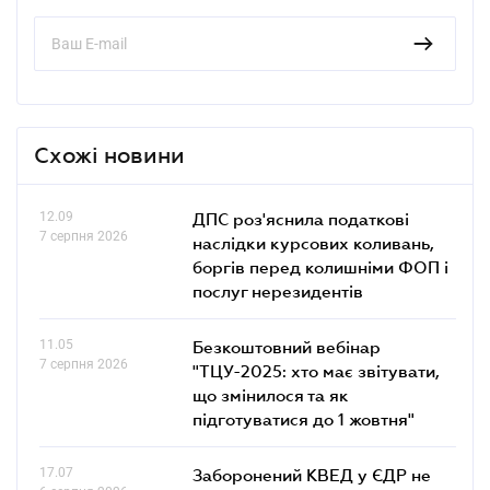
Схожі новини
12.09
ДПС роз'яснила податкові
7 серпня 2026
наслідки курсових коливань,
боргів перед колишніми ФОП і
послуг нерезидентів
11.05
Безкоштовний вебінар
7 серпня 2026
"ТЦУ-2025: хто має звітувати,
що змінилося та як
підготуватися до 1 жовтня"
17.07
Заборонений КВЕД у ЄДР не