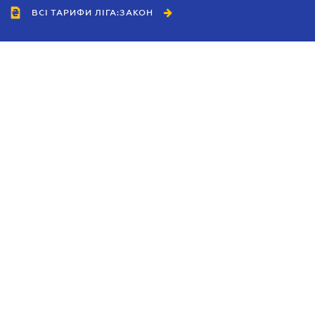
ВСІ ТАРИФИ ЛІГА:ЗАКОН
Співробітництво
Агенти
Дилери
Політика конфіденційності
Умови використання сайту
Реклама
Блог
Новини компанії
Керівництва
Каталоги компаній
Теми в центрі уваги
Підтримка та контакти