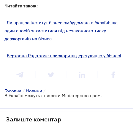
Читайте також:
-
Як працює інститут бізнес-омбудсмена в Україні: ще
один спосіб захиститися від незаконного тиску
держорганів на бізнес
-
Верховна Рада хоче прискорити дерегуляцію у бізнесі
Головна
/
Новини
/
В Україні можуть створити Міністерство промисловості
Залиште коментар