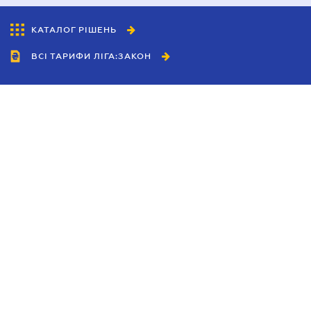
КАТАЛОГ РІШЕНЬ
ВСІ ТАРИФИ ЛІГА:ЗАКОН
Співробітництво
Агенти
Дилери
Політика конфіденційності
Умови використання сайту
Реклама
Блог
Новини компанії
Керівництва
Каталоги компаній