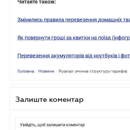
Читайте також:
Змінились правила перевезення домашніх тв
Як повернути гроші за квитки на поїзд (інфог
Перевезення акумуляторів від ноутбуків і фот
Головна
/
Новини
/
Ryanair змінив структуру тарифів
Залиште коментар
Увійдіть, щоб залишити коментар