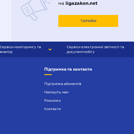
ligazakon.net
на
ТАРИФИ
Сервіси моніторингу та
Сервіси електронної звітності та
аналізу
документообігу
CONTR AGENT
Liga:REPORT
Підтримка та контакти
SMS-МАЯК
VERDICTUM
Підтримка абонентів
Напишіть нам
SEMANTRUM
Розсилки
SMS-МАЯК ІПОТЕКА
Контакти