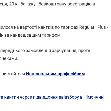
сця, 20 кг багажу і безкоштовну реєстрацію в
ося на вартості квитків по тарифах Regular і Plus -
д цін за найдешевшим тарифом.
опереднього замовлення харчування, проте
 снеками.
користайтеся
Національним професійним
за квитки через підвищення авіазбору в Німеччині