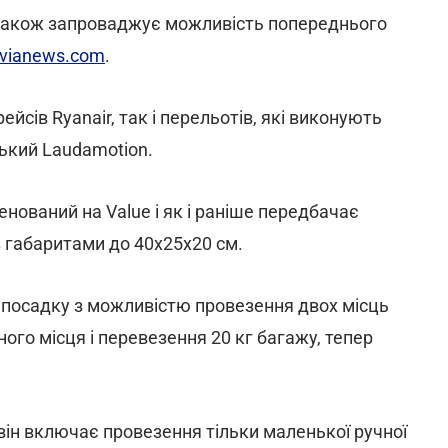
а також запроваджує можливість попереднього
vianews.com
.
сів Ryanair, так і перельотів, які виконують
ський Laudamotion.
ований на Value і як і раніше передбачає
з габаритами до 40х25х20 см.
у посадку з можливістю провезення двох місць
ого місця і перевезення 20 кг багажу, тепер
р він включає провезення тільки маленької ручної