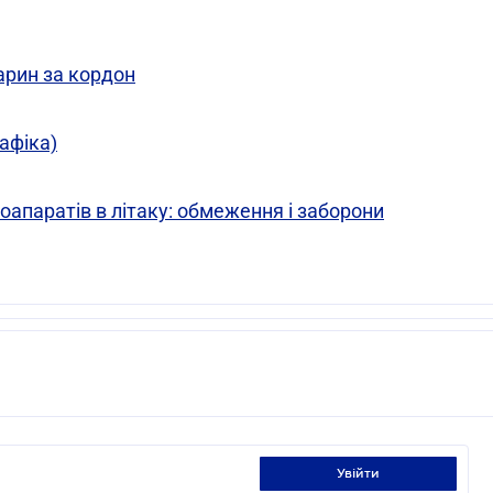
арин за кордон
рафіка)
оапаратів в літаку: обмеження і заборони
увійти