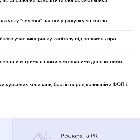
, встановлений за кошти теплопостачальника
хунку "зеленої" частки у рахунку за світло
ійного учасника ринку капіталу від положень про
операцій із тримісячними лімітованими депозитними
ки курсових коливань, боргів перед колишніми ФОП і
Реклама та PR