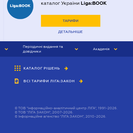
Liga:BOOK
каталог України
ТАРИФИ
ДЕТАЛЬНІШЕ
Періодичні видання та
Академія
довідники
ЮРИСТ&ЗАКОН
АКАДЕМІЯ ЛІГА:ЗАКОН
КАТАЛОГ РІШЕНЬ
БУХГАЛТЕР&ЗАКОН
ВСІ ТАРИФИ ЛІГА:ЗАКОН
ВІСНИК МСФЗ
ІНТЕРБУХ
ОСОБИСТИЙ ЕКСПЕРТ
©
ТОВ "інформаційно-аналітичний центр ЛІГА", 1991-2026.
©
ТОВ "ЛІГА ЗАКОН", 2007-2026.
©
Інформаційне агенство "ЛІГА:ЗАКОН", 2010-2026.