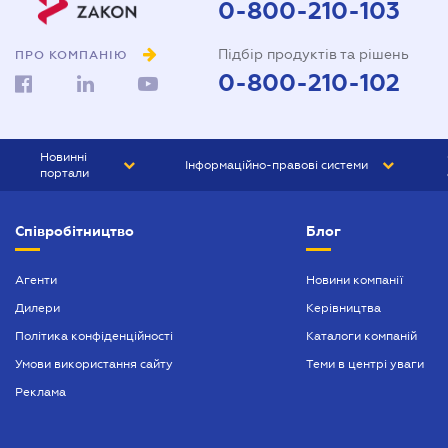
0-800-210-103
Підбір продуктів та рішень
ПРО КОМПАНІЮ
0-800-210-102
Новинні
Інформаційно-правові системи
портали
ЮРЛІГА
Право України
Співробітництво
Блог
БІЗНЕС
ГРАНД
БУХГАЛТЕР.ua
ПРАЙМ
Агенти
Новини компанії
Дилери
Керівництва
БУХГАЛТЕР ПРОФ
Політика конфіденційності
Каталоги компаній
ЮРИСТ ПРОФ
Умови використання сайту
Теми в центрі уваги
ЮРИСТ
Реклама
ПІДПРИЄМЕЦЬ