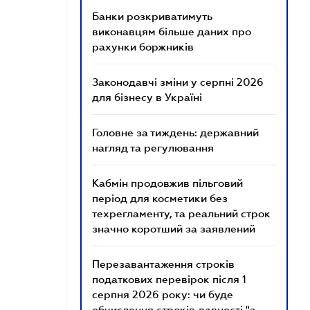
Банки розкриватимуть
виконавцям більше даних про
рахунки боржників
Законодавчі зміни у серпні 2026
для бізнесу в Україні
Головне за тиждень: державний
нагляд та регулювання
Кабмін продовжив пільговий
період для косметики без
техрегламенту, та реальний строк
значно коротший за заявлений
Перезавантаження строків
податкових перевірок після 1
серпня 2026 року: чи буде
обчислення строків давності "з