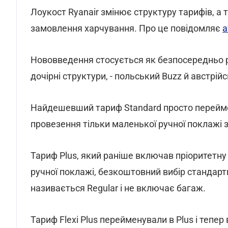
Лоукост Ryanair змінює структуру тарифів, 
замовлення харчування. Про це повідомляє
a
Нововведення стосується як безпосередньо рей
дочірні структури, - польський Buzz й австрій
Найдешевший тариф Standard просто переймен
провезення тільки маленької ручної поклажі 
Тариф Plus, який раніше включав пріоритетн
ручної поклажі, безкоштовний вибір стандартн
називається Regular і не включає багаж.
Тариф Flexi Plus перейменували в Plus і тепе