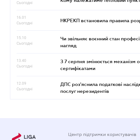
Кому належатиме тепловий пункт
Сьогодні
16.01
НКРЕКП встановила правила розра
Сьогодні
15.10
Чи звільняє воєнний стан профес
Сьогодні
нагляд
13.40
З 7 серпня змінюється механізм 
Сьогодні
сертифікатами
12.09
ДПС роз'яснила податкові наслід
Сьогодні
послуг нерезидентів
Центр підтримки користувачів