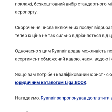
поклажі, безкоштовний вибір стандартного мі
аеропорту.
Скорочення числа включених послуг відобразил
тепер їх ціна не так сильно відрізняється ві
Одночасно з цим Ryanair додав можливість п
асортимент обмежений кавою, чаєм, водою і
Якщо вам потрібен кваліфікований юрист - с
юридичним каталогом Liga:BOOK
.
Нагадаємо,
Ryanair запропонував доплатити 