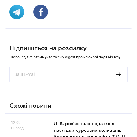
Підпишіться на розсилку
Щопонеділка отримуйте weekly-digest про ключові події бізнесу
Схожі новини
12.09
ДПС роз'яснила податкові
Сьогодні
наслідки курсових коливань,
боргів перед колишніми ФОП і