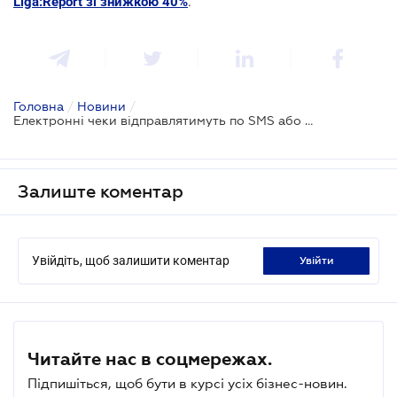
Liga:Report зі знижкою 40%
.
Головна
/
Новини
/
Електронні чеки відправлятимуть по SMS або е-mail
Залиште коментар
Увійдіть, щоб залишити коментар
увійти
Читайте нас в соцмережах.
Підпишіться, щоб бути в курсі усіх бізнес-новин.