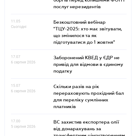
послуг нерезидентів
11.05
Безкоштовний вебінар
Сьогодні
"ТЦУ-2025: хто має звітувати,
що змінилося та як
підготуватися до 1 жовтня"
17.07
Заборонений КВЕД у ЄДР не
6 серпня 2026
привід для відмови в єдиному
податку
15.07
Скільки разів на рік
6 серпня 2026
перераховують прохідний бал
для переліку сумлінних
платників
17.00
ВС захистив експортера олії
5 серпня 2026
від донарахувань за
трансфертним ціноутворенням