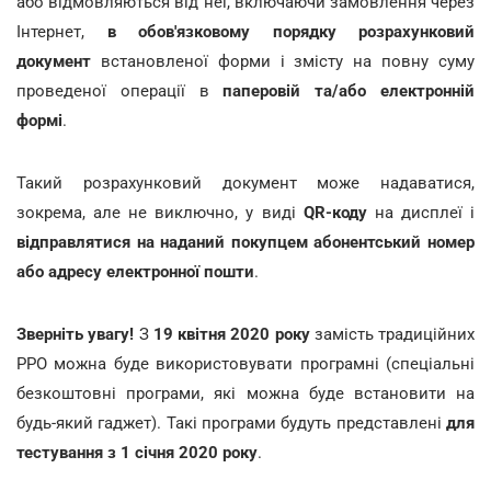
або відмовляються від неї, включаючи замовлення через
Інтернет,
в обов'язковому порядку розрахунковий
документ
встановленої форми і змісту на повну суму
проведеної операції в
паперовій та/або електронній
формі
.
Такий розрахунковий документ може надаватися,
зокрема, але не виключно, у виді
QR-коду
на дисплеї і
відправлятися на наданий покупцем абонентський номер
або адресу електронної пошти
.
Зверніть увагу!
З
19 квітня 2020 року
замість традиційних
РРО можна буде використовувати програмні (спеціальні
безкоштовні програми, які можна буде встановити на
будь-який гаджет). Такі програми будуть представлені
для
тестування з 1 січня 2020 року
.