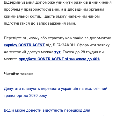
Відтермінування допоможе уникнути ризиків виникнення
проблем у правозастосуванні, а відповідним органам
кримінальної юстиції дасть змогу належним чином
підготуватися до запровадження змін.
Перевірте оціночну або страхову компанію за допомогою
сервісу CONTR AGENT
від ЛІГА:ЗАКОН. Оформити заявку
на тестовий доступ можна
тут
.
Також до 28 грудня ви
можете
придбати CONTR AGENT зі знижкою до 40%
Читайте також:
Депутати планують перевести українців на екологічний
транспорт до 2030 року
Водій може довести відсутність перешкод для