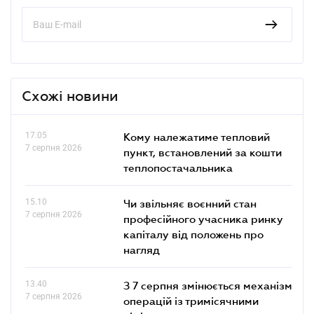
Схожі новини
17.05
Кому належатиме тепловий
7 серпня 2026
пункт, встановлений за кошти
теплопостачальника
15.10
Чи звільняє воєнний стан
7 серпня 2026
професійного учасника ринку
капіталу від положень про
нагляд
13.40
З 7 серпня змінюється механізм
7 серпня 2026
операцій із тримісячними