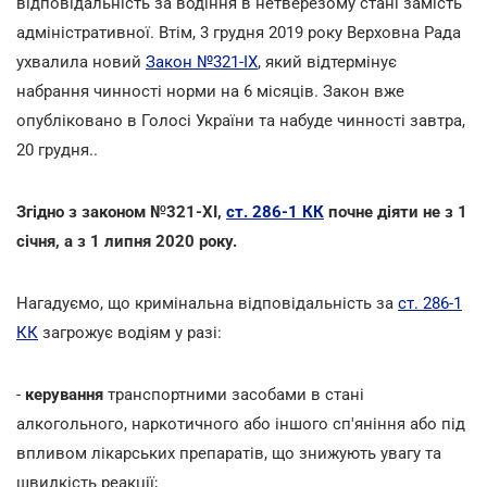
відповідальність за водіння в нетверезому стані замість
адміністративної. Втім, 3 грудня 2019 року Верховна Рада
ухвалила новий
Закон №321-ІХ
, який відтермінує
набрання чинності норми на 6 місяців. Закон вже
опубліковано в Голосі України та набуде чинності завтра,
20 грудня..
Згідно з законом №321-ХІ,
ст. 286-1 КК
почне діяти не з 1
січня, а з 1 липня 2020 року.
Нагадуємо, що кримінальна відповідальність за
ст. 286-1
КК
загрожує водіям у разі:
-
керування
транспортними засобами в стані
алкогольного, наркотичного або іншого сп'яніння або під
впливом лікарських препаратів, що знижують увагу та
швидкість реакції;