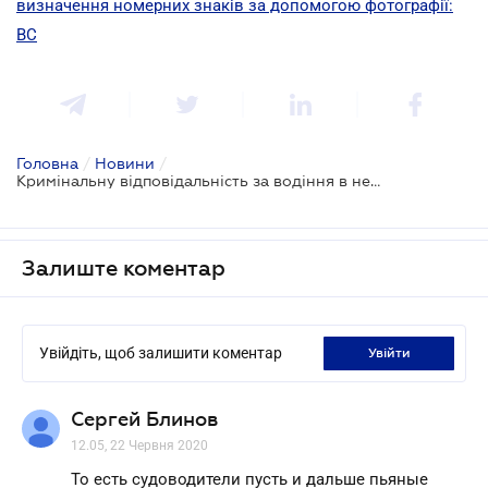
визначення номерних знаків за допомогою фотографії:
ВС
Головна
/
Новини
/
Кримінальну відповідальність за водіння в нетверезому вигляді відтермінували
Залиште коментар
Увійдіть, щоб залишити коментар
увійти
Сергей Блинов
12.05, 22 Червня 2020
То есть судоводители пусть и дальше пьяные