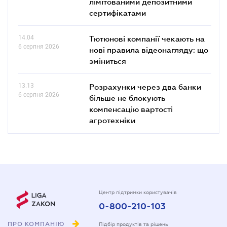
лімітованими депозитними
сертифікатами
14.04
Тютюнові компанії чекають на
6 серпня 2026
нові правила відеонагляду: що
зміниться
13.13
Розрахунки через два банки
6 серпня 2026
більше не блокують
компенсацію вартості
агротехніки
Центр підтримки користувачів
0-800-210-103
ПРО КОМПАНІЮ
Підбір продуктів та рішень