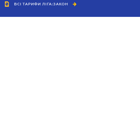
ВСІ ТАРИФИ ЛІГА:ЗАКОН
Співробітництво
Агенти
Дилери
Політика конфіденційності
Умови використання сайту
Реклама
Блог
Новини компанії
Керівництва
Каталоги компаній
Теми в центрі уваги
Підтримка та контакти