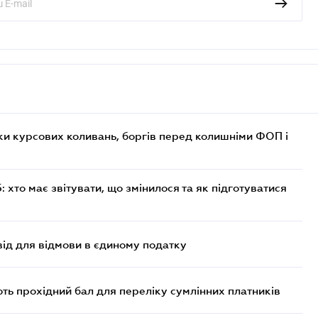
ки курсових коливань, боргів перед колишніми ФОП і
хто має звітувати, що змінилося та як підготуватися
ід для відмови в єдиному податку
ють прохідний бал для переліку сумлінних платників