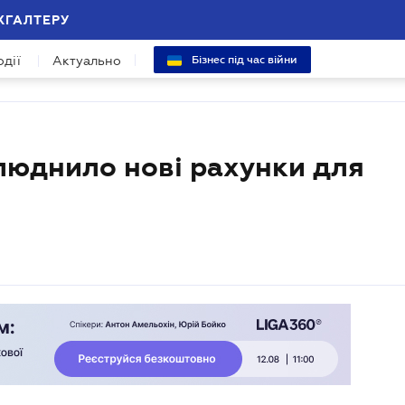
ХГАЛТЕРУ
одії
Актуально
Бізнес під час війни
юднило нові рахунки для