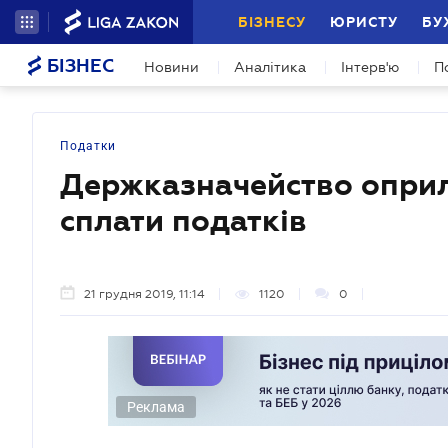
БІЗНЕСУ
ЮРИСТУ
БУ
БІЗНЕС
Новини
Аналітика
Інтерв'ю
П
Податки
Держказначейство оприл
сплати податків
21 грудня 2019, 11:14
1120
0
Реклама