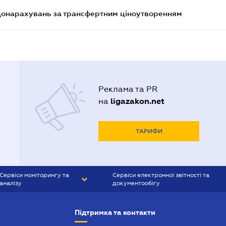
 донарахувань за трансфертним ціноутворенням
Реклама та PR
ligazakon.net
на
ТАРИФИ
Сервіси моніторингу та
Сервіси електронної звітності та
аналізу
документообігу
CONTR AGENT
Liga:REPORT
Підтримка та контакти
SMS-МАЯК