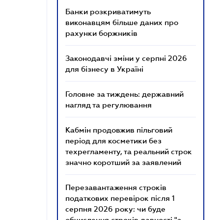
Банки розкриватимуть
виконавцям більше даних про
рахунки боржників
Законодавчі зміни у серпні 2026
для бізнесу в Україні
Головне за тиждень: державний
нагляд та регулювання
Кабмін продовжив пільговий
період для косметики без
техрегламенту, та реальний строк
значно коротший за заявлений
Перезавантаження строків
податкових перевірок після 1
серпня 2026 року: чи буде
обчислення строків давності "з