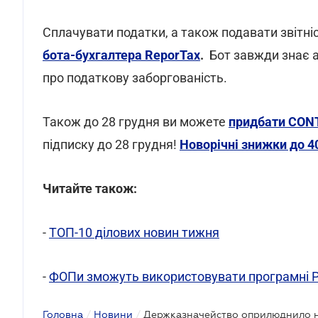
Сплачувати податки, а також подавати звітн
бота-бухгалтера ReporTax
.
Бот завжди знає а
про податкову заборгованість.
Також до 28 грудня ви можете
придбати CON
підписку до 28 грудня!
Новорічні знижки до 4
Читайте також:
-
ТОП-10 ділових новин тижня
-
ФОПи зможуть використовувати програмні Р
Головна
/
Новини
/