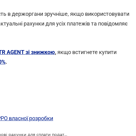
ість в держоргани зручніше, якщо використовувати
ктуальні рахунки для усіх платежів та повідомляє
TR AGENT зі знижкою
,
якщо встигнете купити
0%
.
РО власної розробки
Держказначейство оприлюднило нові рахунки для сплати податків