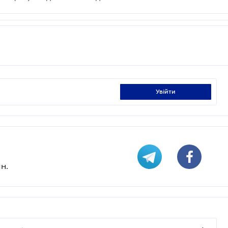
увійти
н.