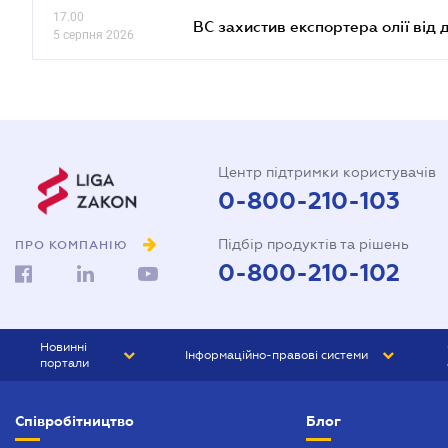
17.00
ВС захистив експортера олії від
5 серпня 2026
Центр підтримки користувачів
0-800-210-103
Підбір продуктів та рішень
ПРО КОМПАНІЮ
0-800-210-102
Новинні
Інформаційно-правові системи
портали
ЮРЛІГА
Право України
Співробітництво
Блог
БІЗНЕС
ГРАНД