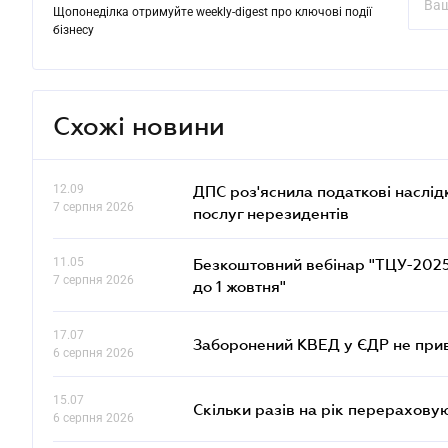
Щопонеділка отримуйте weekly-digest про ключові події
бізнесу
Схожі новини
12.09
ДПС роз'яснила податкові наслід
7 серпня 2026
послуг нерезидентів
11.05
Безкоштовний вебінар "ТЦУ-2025: 
7 серпня 2026
до 1 жовтня"
17.07
Заборонений КВЕД у ЄДР не прив
6 серпня 2026
15.07
Скільки разів на рік перерахову
6 серпня 2026