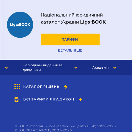
Національний юридичний
Liga:BOOK
каталог України
ТАРИФИ
ДЕТАЛЬНІШЕ
Періодичні видання та
Академія
довідники
ЮРИСТ&ЗАКОН
АКАДЕМІЯ ЛІГА:ЗАКОН
КАТАЛОГ РІШЕНЬ
БУХГАЛТЕР&ЗАКОН
ВСІ ТАРИФИ ЛІГА:ЗАКОН
ВІСНИК МСФЗ
ІНТЕРБУХ
ОСОБИСТИЙ ЕКСПЕРТ
©
ТОВ "інформаційно-аналітичний центр ЛІГА", 1991-2026.
©
ТОВ "ЛІГА ЗАКОН", 2007-2026.