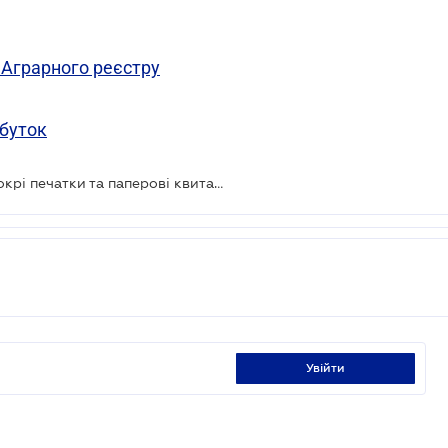
 Аграрного реєстру
ибуток
Сервіс для перевірки квитанцій: мокрі печатки та паперові квитанції більше не потрібні
увійти