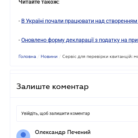
Читайте також:
-
В Україні почали працювати над створенням
-
Оновлено форму декларації з податку на пр
Головна
/
Новини
/
Залиште коментар
Увійдіть, щоб залишити коментар
Олександр Печений