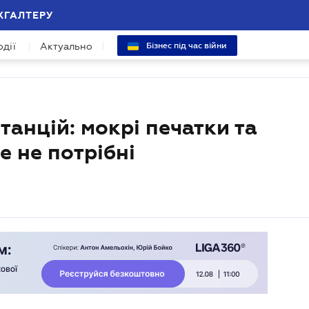
ХГАЛТЕРУ
одії
Актуально
Бізнес під час війни
танцій: мокрі печатки та
е не потрібні