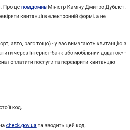
й. Про це
повідомив
Міністр Каміну Дмитро Дубілет.
віряти квитанції в електронній формі, а не
рт, авто, рагс тощо) - у вас вимагають квитанцію з
атити через Інтернет-банк або мобільний додаток» -
ена і оплатити послуги та перевірити квитанцію
то її код.
 на
check.gov.ua
та вводить цей код.