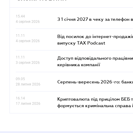
15.44
З 1 січня 2027 в чеку за телефон
4 серпня 2026
11.11
Від посилок до інтернет-продажі
4 серпня 2026
випуску TAX Podcast
11.11
Доступ відповідального працівни
3 серпня 2026
керівника компанії
09.05
Серпень-вересень 2026-го: банки
28 липня 2026
16.14
Криптовалюта під прицілом БЕБ т
17 липня 2026
формується кримінальна справа 