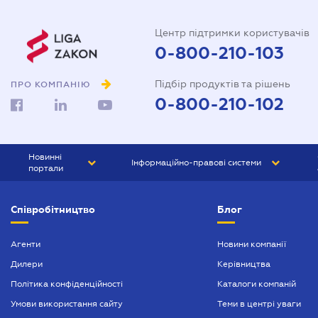
Центр підтримки користувачів
0-800-210-103
Підбір продуктів та рішень
ПРО КОМПАНІЮ
0-800-210-102
Новинні
Інформаційно-правові системи
портали
ЮРЛІГА
Право України
Співробітництво
Блог
БІЗНЕС
ГРАНД
БУХГАЛТЕР.ua
ПРАЙМ
Агенти
Новини компанії
Дилери
Керівництва
БУХГАЛТЕР ПРОФ
Політика конфіденційності
Каталоги компаній
ЮРИСТ ПРОФ
Умови використання сайту
Теми в центрі уваги
ЮРИСТ