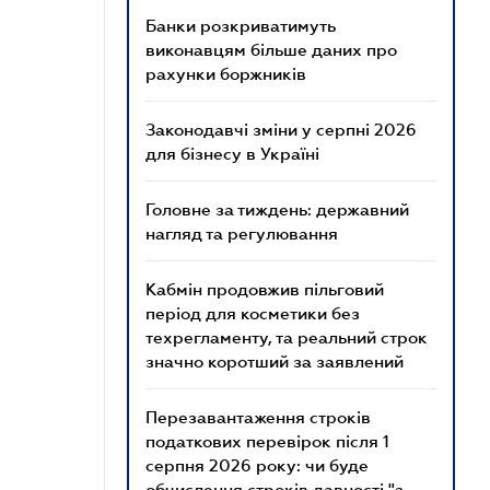
Банки розкриватимуть
виконавцям більше даних про
рахунки боржників
Законодавчі зміни у серпні 2026
для бізнесу в Україні
Головне за тиждень: державний
нагляд та регулювання
Кабмін продовжив пільговий
період для косметики без
техрегламенту, та реальний строк
значно коротший за заявлений
Перезавантаження строків
податкових перевірок після 1
серпня 2026 року: чи буде
обчислення строків давності "з