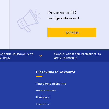
Реклама та PR
ligazakon.net
на
ТАРИФИ
Сервіси моніторингу та
Сервіси електронної звітності та
аналізу
документообігу
CONTR AGENT
Liga:REPORT
Підтримка та контакти
SMS-МАЯК
VERDICTUM
Підтримка абонентів
Напишіть нам
SEMANTRUM
Розсилки
SMS-МАЯК ІПОТЕКА
Контакти