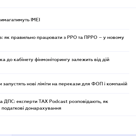
 вимагатимуть IMEI
в: як правильно працювати з РРО та ПРРО – у новому
ка до кабінету фінмоніторингу залежить від дій
 запустять нові ліміти на перекази для ФОП і компаній
а ДПС: експерти TAX Podcast розповідають, як
і податкові донарахування