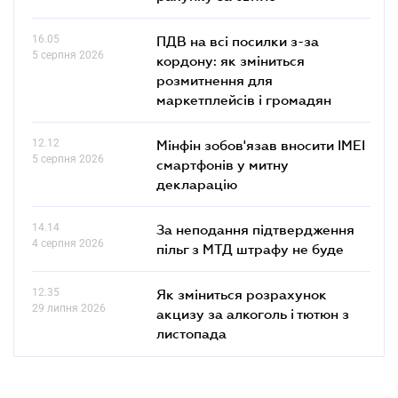
16.05
ПДВ на всі посилки з-за
5 серпня 2026
кордону: як зміниться
розмитнення для
маркетплейсів і громадян
12.12
Мінфін зобов'язав вносити IMEI
5 серпня 2026
смартфонів у митну
декларацію
14.14
За неподання підтвердження
4 серпня 2026
пільг з МТД штрафу не буде
12.35
Як зміниться розрахунок
29 липня 2026
акцизу за алкоголь і тютюн з
листопада