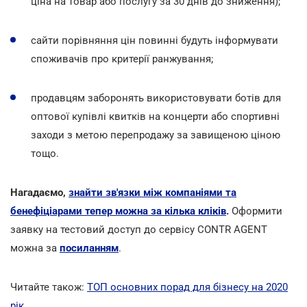
ціна на товар або послугу за 30 днів до зниження);
сайти порівняння цін повинні будуть інформувати
споживачів про критерії ранжування;
продавцям заборонять використовувати ботів для
оптової купівлі квитків на концерти або спортивні
заходи з метою перепродажу за завищеною ціною
тощо.
Нагадаємо,
знайти зв'язки між компаніями та
бенефіціарами тепер можна за кілька кліків
.
Оформити
заявку на тестовий доступ до сервісу CONTR AGENT
можна за
посиланням
.
Читайте також:
ТОП основних порад для бізнесу на 2020
рік