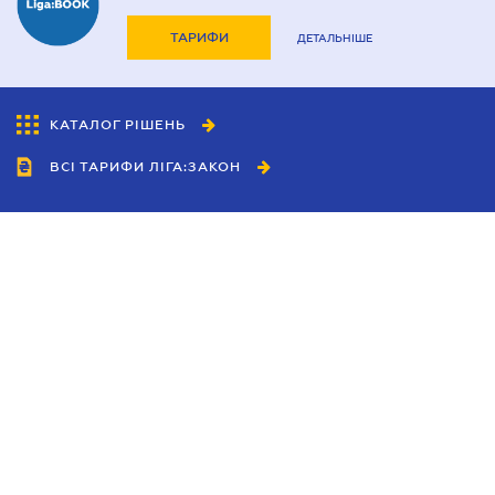
ТАРИФИ
ДЕТАЛЬНІШЕ
КАТАЛОГ РІШЕНЬ
ВСІ ТАРИФИ ЛІГА:ЗАКОН
Співробітництво
Агенти
Дилери
Політика конфіденційності
Умови використання сайту
Реклама
Блог
Новини компанії