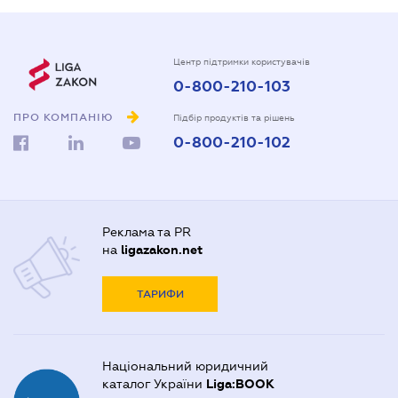
Центр підтримки користувачів
0-800-210-103
ПРО КОМПАНІЮ
Підбір продуктів та рішень
0-800-210-102
Реклама та PR
на
ligazakon.net
ТАРИФИ
Національний юридичний
каталог України
Liga:BOOK