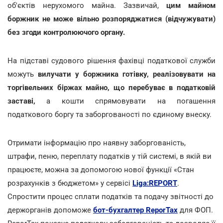
об'єктів нерухомого майна. Зазвичай,
цим майном
боржник не може вільно розпоряджатися (відчужувати)
без згоди контролюючого органу.
На підставі судового рішення фахівці податкової служби
можуть
вилучати у боржника готівку, реалізовувати на
торгівельних біржах майно, що перебуває в податковій
заставі,
а кошти спрямовувати на погашення
податкового боргу та заборгованості по єдиному внеску.
Отримати інформацію про наявну заборгованість,
штрафи, пеню, переплату податків у тій системі, в якій ви
працюєте, можна за допомогою нової функції «Стан
розрахунків з бюджетом» у сервісі
Liga:REPORT
.
Спростити процес сплати податків та подачу звітності до
держорганів допоможе
бот-бухгалтер ReporTax
для ФОП.