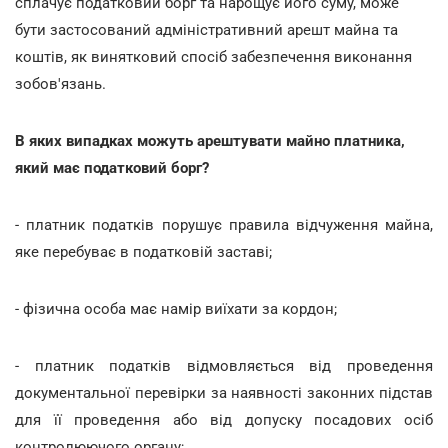
сплачує податковий борг та нарощує його суму, може
бути застосований адміністративний арешт майна та
коштів, як винятковий спосіб забезпечення виконання
зобов'язань.
В яких випадках можуть арештувати майно платника,
який має податковий борг?
- платник податків порушує правила відчуження майна,
яке перебуває в податковій заставі;
- фізична особа має намір виїхати за кордон;
- платник податків відмовляється від проведення
документальної перевірки за наявності законних підстав
для її проведення або від допуску посадових осіб
контролюючого органу;