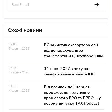
Схожі новини
17.00
ВС захистив експортера олії
5 серпня 2026
від донарахувань за
трансфертним ціноутворенням
15.44
З 1 січня 2027 в чеку за
4 серпня 2026
телефон вимагатимуть IMEI
11.11
Від посилок до інтернет-
4 серпня 2026
продажів: як правильно
працювати з РРО та ПРРО – у
новому випуску TAX Podcast