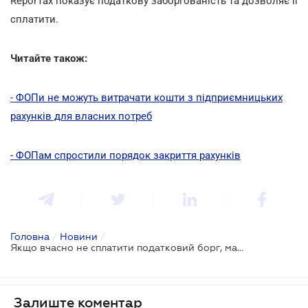
ReporTax показує податкову заборгованість та дозволяє її
cплатити.
Читайте також:
- ФОПи не можуть витрачати кошти з підприємницьких
рахунків для власних потреб
- ФОПам спростили порядок закриття рахунків
Головна
/
Новини
/
Якщо вчасно не сплатити податковий борг, майно платника може бути арештоване
Залиште коментар