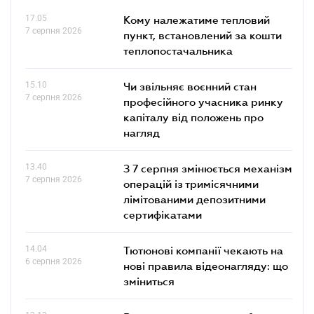
17.05
Кому належатиме тепловий
7 серпня 2026
пункт, встановлений за кошти
теплопостачальника
15.10
Чи звільняє воєнний стан
7 серпня 2026
професійного учасника ринку
капіталу від положень про
нагляд
13.40
З 7 серпня змінюється механізм
7 серпня 2026
операцій із тримісячними
лімітованими депозитними
сертифікатами
14.04
Тютюнові компанії чекають на
6 серпня 2026
нові правила відеонагляду: що
зміниться