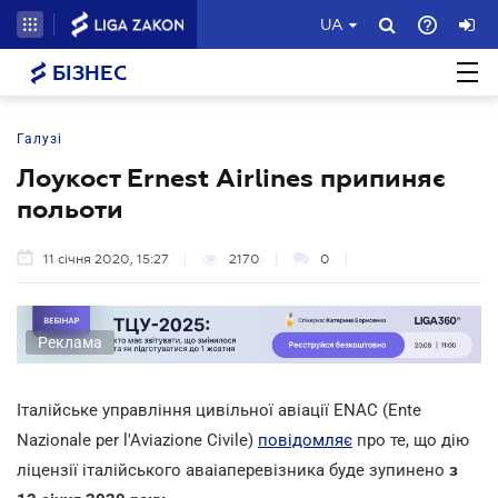
UA
БІЗНЕС
Галузі
Лоукост Ernest Airlines припиняє
польоти
11 січня 2020, 15:27
2170
0
Реклама
Італійське управління цивільної авіації ENAC (Ente
Nazionale per l'Aviazione Civile)
повідомляє
про те, що дію
ліцензії італійського аваіаперевізника буде зупинено
з