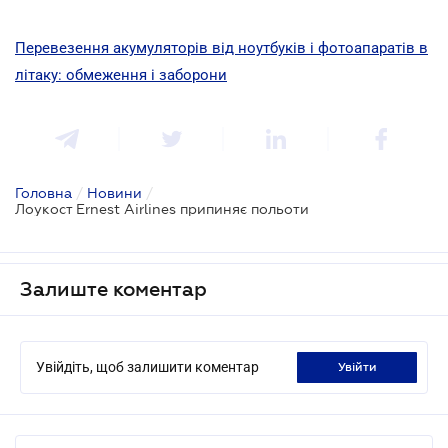
Перевезення акумуляторів від ноутбуків і фотоапаратів в
літаку: обмеження і заборони
Головна
/
Новини
/
Лоукост Ernest Airlines припиняє польоти
Залиште коментар
Увійдіть, щоб залишити коментар
увійти