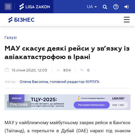
UA
БІЗНЕС
Галузі
МАУ скасує деякі рейси у зв’язку із
авіакатастрофою в Ірані
15 січня 2020, 12:03
804
0
Автор:
Олена Баконіна, головний редактор ЮРЛІГА
Реклама
МАУ у найближчому майбутньому закриє рейси в Бангкок
(Таїланд), а перельоти в Дубай (ОАЕ) наразі під знаком