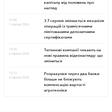
капіталу від положень про
нагляд
13.40
З 7 серпня змінюється механізм
7 серпня 2026
операцій із тримісячними
лімітованими депозитними
сертифікатами
14.04
Тютюнові компанії чекають на
6 серпня 2026
нові правила відеонагляду: що
зміниться
13.13
Розрахунки через два банки
6 серпня 2026
більше не блокують
компенсацію вартості
агротехніки