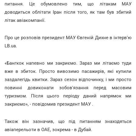
питання. Це обумовлено тим, що літакам МАУ
доводиться облітати Іран після того, як там був збитий
літак авіакомпанії.
Про це розповів президент МАУ Євгеній Дихне в інтерв'ю
LB.ua.
«Бангкок напевно ми закриємо. Зараз ми літаємо туди
вже в збиток. Просто вивозимо пасажирів, які купили
заздалегідь квитки. Зараз сезон відпочинку, і ми просто
повинні довиконати зобов'язання перед масовим
туризмом. Після цього періоду даний напрямок ми
закриємо», - повідомив президент МАУ .
Також він зазначив, що під питанням знаходяться
авіаперельоти в ОАЕ, зокрема - в Дубай.