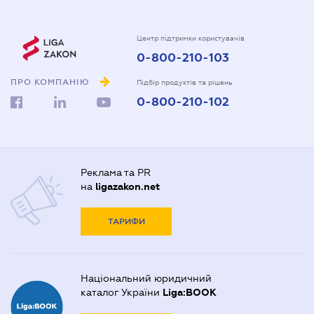
Центр підтримки користувачів
0-800-210-103
ПРО КОМПАНІЮ
Підбір продуктів та рішень
0-800-210-102
Реклама та PR
на
ligazakon.net
ТАРИФИ
Національний юридичний
каталог України
Liga:BOOK