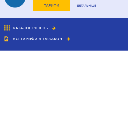
ТАРИФИ
ДЕТАЛЬНІШЕ
КАТАЛОГ РІШЕНЬ
ВСІ ТАРИФИ ЛІГА:ЗАКОН
Співробітництво
Агенти
Дилери
Політика конфіденційності
Умови використання сайту
Реклама
Блог
Новини компанії
Керівництва