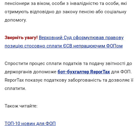
пенсіонери за віком, особи з інвалідністю та особи, які
отримують відповідно до закону пенсію або соціальну
допомогу.
Зверніть увагу!
Верховний Суд сформулював правову
позицію стосовно сплати ЄСВ непрацюючим ФОПом
Спростити процес сплати податків та подачу звітності до
держорганів допоможе
бот-бухгалтер ReporTax
для ФОП.
ReporTax показує податкову заборгованість та дозволяє її
cплатити.
Також читайте:
ТОП-10 новин для ФОП