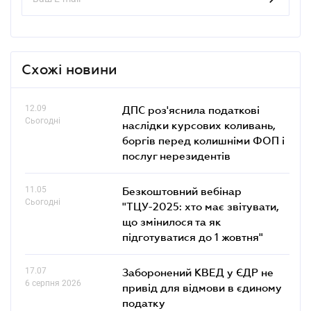
Схожі новини
12.09
ДПС роз'яснила податкові
Сьогодні
наслідки курсових коливань,
боргів перед колишніми ФОП і
послуг нерезидентів
11.05
Безкоштовний вебінар
Сьогодні
"ТЦУ-2025: хто має звітувати,
що змінилося та як
підготуватися до 1 жовтня"
17.07
Заборонений КВЕД у ЄДР не
6 серпня 2026
привід для відмови в єдиному
податку