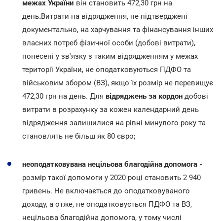
межах України
він становить 472,30 грн на
день
.
Витрати на відрядження, не підтверджені
документально, на харчування та фінансування інших
власних потреб фізичної особи (добові витрати),
понесені у зв'язку з таким відрядженням у межах
території України, не оподатковуються ПДФО та
військовим збором (ВЗ), якщо їх розмір не перевищує
472,30 грн на день. Для
відряджень за кордон
добові
витрати в розрахунку за кожен календарний день
відрядження залишилися на рівні минулого року та
становлять не більш як 80 євро;
неоподатковувана нецільова благодійна допомога
-
розмір такої допомоги у 2020 році становить 2 940
гривень. Не включається до оподатковуваного
доходу, а отже, не оподатковується ПДФО та ВЗ,
нецільова благодійна допомога, у тому числі