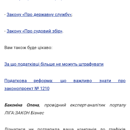
-
Закону «Про державну службу»
;
-
Закону «Про судовий збір»
.
Вам також буде цікаво:
За що податківці більше не можуть штрафувати
Податкова реформа: що важливо знати про
законопроект № 1210
Баконіна Олена
, провідний експерт-аналітик порталу
ЛІГА:ЗАКОН Бізнес
Дізнатися чи потрапила ваша компанія до графіків