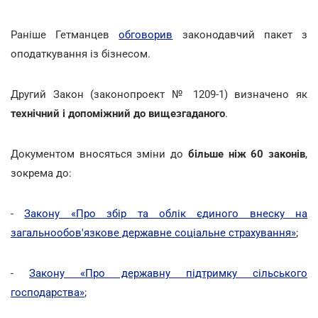
Раніше Гетманцев
обговорив
законодавчий пакет з
оподаткування із бізнесом.
Другий Закон (законопроект № 1209-1) визначено як
технічний і допоміжний до вищезгаданого
.
Документом вносяться зміни до
більше ніж 60 законів
,
зокрема до:
-
Закону «Про збір та облік єдиного внеску на
загальнообов'язкове державне соціальне страхування»
;
-
Закону «Про державну підтримку сільського
господарства»
;