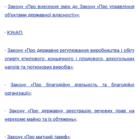
-
Закону «Про внесення змін до Закону «Про управління
об'єктами державної власності»»
;
-
КУпАП
;
-
Закону «Про державне регулювання виробництва і обігу
спирту етилового, коньячного і плодового, алкогольних
напоїв та тютюнових виробів»
;
-
Закону «Про благодійну діяльність та благодійні
організації»
;
-
Закону «Про державну реєстрацію речових прав на
нерухоме майно та їх обтяжень»
;
-
Закону «Про митний тариф»
;