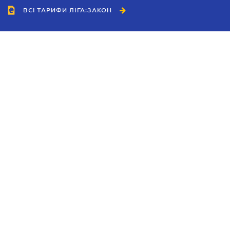
ВСІ ТАРИФИ ЛІГА:ЗАКОН
Співробітництво
Агенти
Дилери
Політика конфіденційності
Умови використання сайту
Реклама
Блог
Новини компанії
Керівництва
Каталоги компаній
Теми в центрі уваги
Підтримка та контакти