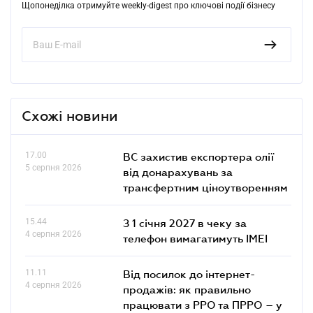
Щопонеділка отримуйте weekly-digest про ключові події бізнесу
Схожі новини
17.00
ВС захистив експортера олії
5 серпня 2026
від донарахувань за
трансфертним ціноутворенням
15.44
З 1 січня 2027 в чеку за
4 серпня 2026
телефон вимагатимуть IMEI
11.11
Від посилок до інтернет-
4 серпня 2026
продажів: як правильно
працювати з РРО та ПРРО – у