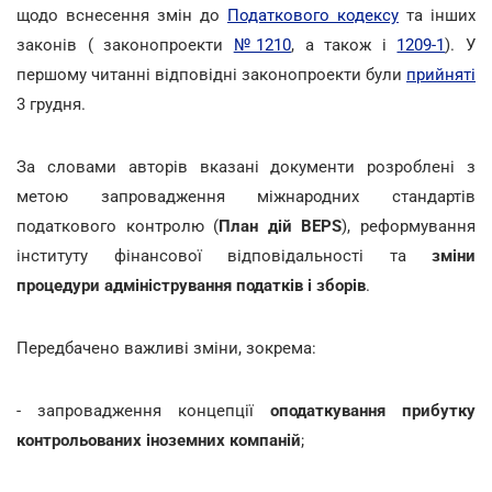
щодо вснесення змін до
Податкового кодексу
та інших
законів ( законопроекти
№1210
, а також і
1209-1
). У
першому читанні відповідні законопроекти були
прийняті
3 грудня.
За словами авторів вказані документи розроблені з
метою запровадження міжнародних стандартів
податкового контролю (
План дій BEPS
), реформування
інституту фінансової відповідальності та
зміни
процедури адміністрування податків і зборів
.
Передбачено важливі зміни, зокрема:
- запровадження концепції
оподаткування прибутку
контрольованих іноземних компаній
;