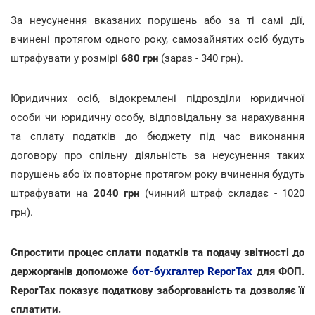
За неусунення вказаних порушень або за ті самі дії,
вчинені протягом одного року, самозайнятих осіб будуть
штрафувати у розмірі
680 грн
(зараз - 340 грн).
Юридичних осіб, відокремлені підрозділи юридичної
особи чи юридичну особу, відповідальну за нарахування
та сплату податків до бюджету під час виконання
договору про спільну діяльність за неусунення таких
порушень або їх повторне протягом року вчинення будуть
штрафувати на
2040 грн
(чинний штраф складає - 1020
грн).
Спростити процес сплати податків та подачу звітності до
держорганів допоможе
бот-бухгалтер ReporTax
для ФОП.
ReporTax показує податкову заборгованість та дозволяє її
cплатити.