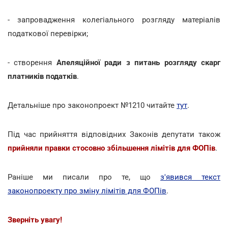
- запровадження колегіального розгляду матеріалів
податкової перевірки;
- створення
Апеляційної ради з питань розгляду скарг
платників
податків
.
Детальніше про законопроект №1210 читайте
тут
.
Під час прийняття відповідних Законів депутати також
прийняли правки стосовно збільшення лімітів для ФОПів
.
Раніше ми писали про те, що
з'явився текст
законопроекту про зміну лімітів для ФОПів
.
Зверніть увагу!