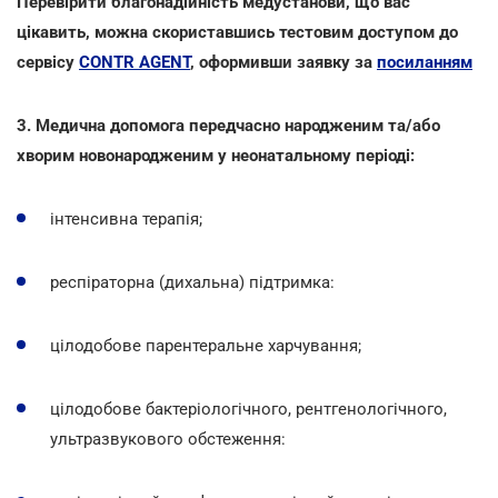
Перевірити благонадійність медустанови, що вас
цікавить, можна скориставшись тестовим доступом до
сервісу
CONTR AGENT
, оформивши заявку за
посиланням
3. Медична допомога передчасно народженим та/або
хворим новонародженим у неонатальному періоді:
інтенсивна терапія;
респіраторна (дихальна) підтримка:
цілодобове парентеральне харчування;
цілодобове бактеріологічного, рентгенологічного,
ультразвукового обстеження: