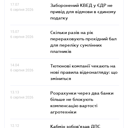
17.07
Заборонений КВЕД у ЄДР не
6 серпня 2026
привід для відмови в єдиному
податку
15.07
Скільки разів на рік
6 серпня 2026
перераховують прохідний бал
для переліку сумлінних
платників
14.04
Тютюнові компанії чекають на
6 серпня 2026
нові правила відеонагляду: що
зміниться
13.13
Розрахунки через два банки
6 серпня 2026
більше не блокують
компенсацію вартості
агротехніки
12.12
Кабмін зобов'язав ДПС