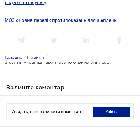
лікування інсульту
МОЗ оновив перелік протипоказань для щеплень
Головна
/
Новини
/
З квітня українці гарантовано отримають пакет безоплатних медичних послуг
Залиште коментар
Увійдіть, щоб залишити коментар
увійти