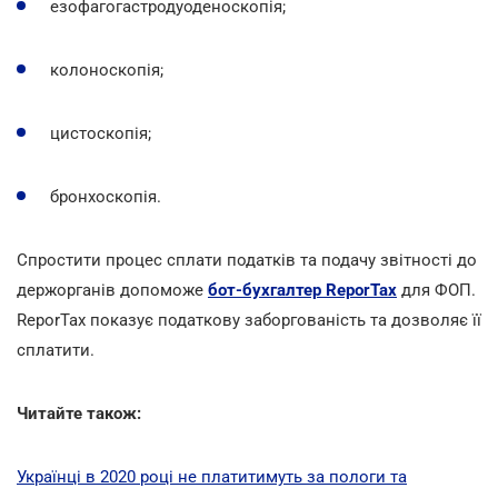
езофагогастродуоденоскопія;
колоноскопія;
цистоскопія;
бронхоскопія.
Спростити процес сплати податків та подачу звітності до
держорганів допоможе
бот-бухгалтер ReporTax
для ФОП.
ReporTax показує податкову заборгованість та дозволяє її
cплатити.
Читайте також:
Українці в 2020 році не платитимуть за пологи та