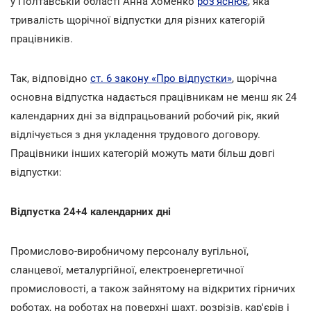
у Полтавській області Анна Хоменко
роз'яснює
, яка
тривалість щорічної відпустки для різних категорій
працівників.
Так, відповідно
ст. 6 закону «Про відпустки»
, щорічна
основна відпустка надається працівникам
не менш як 24
календарних дні за відпрацьований робочий рік, який
відлічується з дня укладення трудового договору.
Працівники інших категорій можуть мати більш довгі
відпустки:
Відпустка 24+4 календарних дні
Промислово-виробничому персоналу вугільної,
сланцевої, металургійної, електроенергетичної
промисловості, а також зайнятому на відкритих гірничих
роботах, на роботах на поверхні шахт, розрізів, кар'єрів і