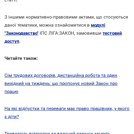
З іншими нормативно-правовими актами, що стосуються
даної тематики, можна ознайомитися в
модулі
"Законодавство"
ІПС ЛІГА:ЗАКОН, замовивши
тестовий
доступ
.
Читайте також:
Сім трудових договорів, дистанційна робота та один
вихідний на тиждень: що пропонує новий Закон про
працю
На які відпустки та переваги має право працівник, у якого
є діти?
Тривалість відпустки за власний рахунок можуть