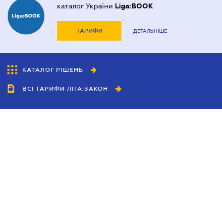
каталог України
Liga:BOOK
ТАРИФИ
ДЕТАЛЬНІШЕ
КАТАЛОГ РІШЕНЬ
ВСІ ТАРИФИ ЛІГА:ЗАКОН
Співробітництво
Агенти
Дилери
Політика конфіденційності
Умови використання сайту
Реклама
Блог