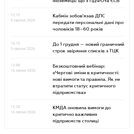
іноземець: що з ПДФОта ЄСВ
12.12
Кабмін зобов'язав ДПС
6 серпня 2026
передати персональні дані про
чоловіків 18–60 років
10.10
До 1 грудня — новий граничний
5 серпня 2026
строк звіряння списків з ТЦК
13.48
Безкоштовний вебінар:
16 липня 2026
«Чергові зміни в критичності:
нові вимоги та правила. Як не
втратити статус критичного
підприємства»
12.28
КМДА оновила вимоги до
16 липня 2026
критично важливих
підприємств столиці