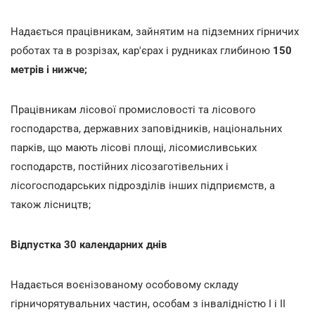
Надається працівникам, зайнятим на підземних гірничих
роботах та в розрізах, кар'єрах і рудниках глибиною
150
метрів і нижче;
Працівникам лісової промисловості та лісового
господарства, державних заповідників, національних
парків, що мають лісові площі, лісомисливських
господарств, постійних лісозаготівельних і
лісогосподарських підрозділів інших підприємств, а
також лісництв;
Відпустка 30 календарних днів
Надається воєнізованому особовому складу
гірничорятувальних частин, особам з інвалідністю I і II