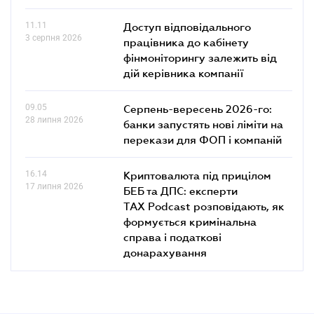
11.11
Доступ відповідального
3 серпня 2026
працівника до кабінету
фінмоніторингу залежить від
дій керівника компанії
09.05
Серпень-вересень 2026-го:
28 липня 2026
банки запустять нові ліміти на
перекази для ФОП і компаній
16.14
Криптовалюта під прицілом
17 липня 2026
БЕБ та ДПС: експерти
TAX Podcast розповідають, як
формується кримінальна
справа і податкові
донарахування