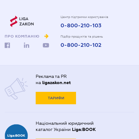
Центр підтримки користувачів
0-800-210-103
ПРО КОМПАНІЮ
Підбір продуктів та рішень
0-800-210-102
Реклама та PR
на
ligazakon.net
ТАРИФИ
Національний юридичний
каталог України
Liga:BOOK