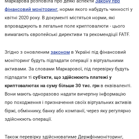
Маркарова розповіла про деякі аспекти
Закону про
фінансовий моніторинг
, норми якого набудуть чинності у
квітні 2020 року. В документі містяться норми, які
впроваджують в легальне поле криптовалюти - цього
вимагають європейські директиви та рекомендіції FATF.
Згідно з оновленим
законом
в Україні під фінансовий
моніторинг будуть підпадати операції з віртуальними
активами. За словами Маркарової, під перевірку будуть
підпадати ті
суб'єкти, що здійснюють платежі у
криптовалютах на суму більше
30 тис. грн
в еквіваленті.
Вони мають одноразово надати вичерпну інформацію
про походження і призначення своїх віртуальних активів
біржі, обміннику, банку або компанії, через яку регулярно
здійснюють операції.
Також перевірку здійснюватиме Держфінмоніторинг,