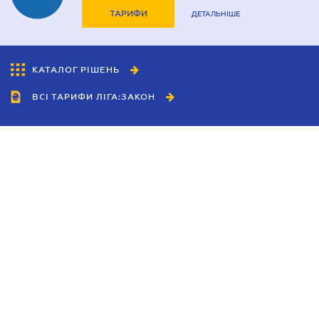
ТАРИФИ
ДЕТАЛЬНІШЕ
КАТАЛОГ РІШЕНЬ
ВСІ ТАРИФИ ЛІГА:ЗАКОН
Співробітництво
Агенти
Дилери
Політика конфіденційності
Умови використання сайту
Реклама
Блог
Новини компанії
Керівництва