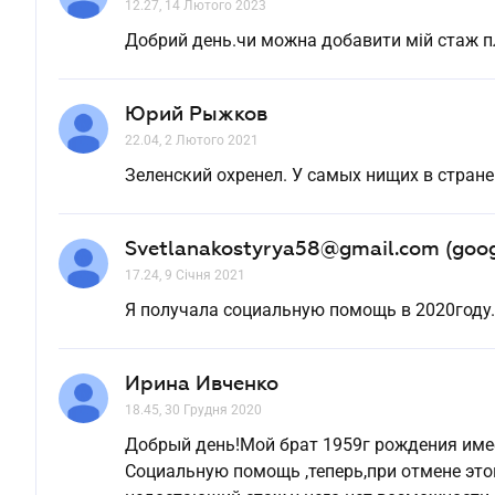
12.27, 14 Лютого 2023
Добрий день.чи можна добавити мiй стаж п
Юрий Рыжков
22.04, 2 Лютого 2021
Зеленский охренел. У самых нищих в стра
Svetlanakostyrya58@gmail.com (goog
17.24, 9 Січня 2021
Я получала социальную помощь в 2020году..
Ирина Ивченко
18.45, 30 Грудня 2020
Добрый день!Мой брат 1959г рождения имее
Социальную помощь ,теперь,при отмене это