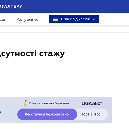
ХГАЛТЕРУ
одії
Актуально
Бізнес під час війни
дсутності стажу