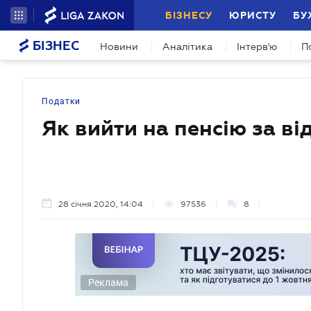
БІЗНЕСУ
ЮРИСТУ
БУ
БІЗНЕС
Новини
Аналітика
Інтерв'ю
П
Податки
Як вийти на пенсію за ві
28 січня 2020, 14:04
97536
8
Реклама