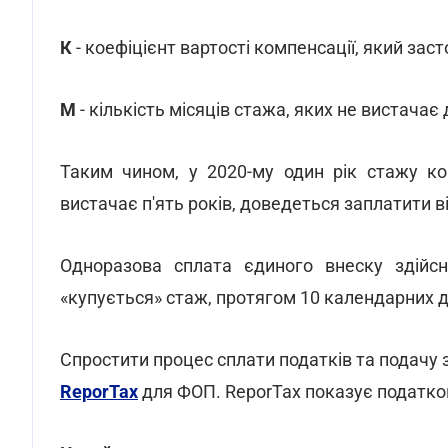
К
- коефіцієнт вартості компенсації, який зас
М
- кількість місяців стажа, яких не вистачає 
Таким чином, у 2020-му один рік стажу ко
вистачає п'ять років, доведеться заплатити ві
Одноразова сплата єдиного внеску здійс
«купується» стаж, протягом 10 календарних д
Спростити процес сплати податків та подачу
ReporTax
для ФОП. ReporTax показує податков