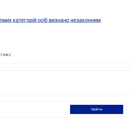
емих категорій осіб визнано незаконним
 стажу
увійти