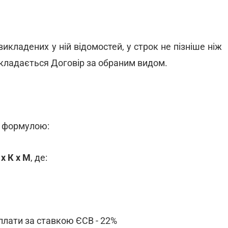
викладених у ній відомостей, у строк не пізніше ніж
кладається Договір за обраним видом.
а формулою:
 x К x М
, де:
 плати за ставкою ЄСВ - 22%