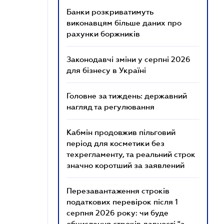
Банки розкриватимуть
виконавцям більше даних про
рахунки боржників
Законодавчі зміни у серпні 2026
для бізнесу в Україні
Головне за тиждень: державний
нагляд та регулювання
Кабмін продовжив пільговий
період для косметики без
техрегламенту, та реальний строк
значно коротший за заявлений
Перезавантаження строків
податкових перевірок після 1
серпня 2026 року: чи буде
обчислення строків давності "з