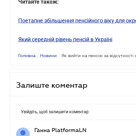
Читайте також:
Поетапне збільшення пенсійного віку для окр
Який середній рівень пенсій в Україні
Головна
/
Новини
/
Як вийти на пенсію за відсутності
Залиште коментар
Увійдіть, щоб залишити коментар
Ганна PlatformaLN