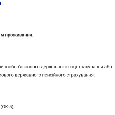
м
цем проживання.
гальнообов'язкового державного соцстрахування або
кового державного пенсійного страхування;
(ОК-5);