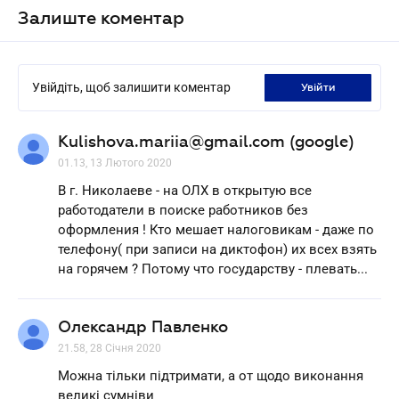
Залиште коментар
Увійдіть, щоб залишити коментар
увійти
Kulishova.mariia@gmail.com (google)
01.13, 13 Лютого 2020
В г. Николаеве - на ОЛХ в открытую все
работодатели в поиске работников без
оформления ! Кто мешает налоговикам - даже по
телефону( при записи на диктофон) их всех взять
на горячем ? Потому что государству - плевать...
Олександр Павленко
21.58, 28 Січня 2020
Можна тільки підтримати, а от щодо виконання
великі сумніви