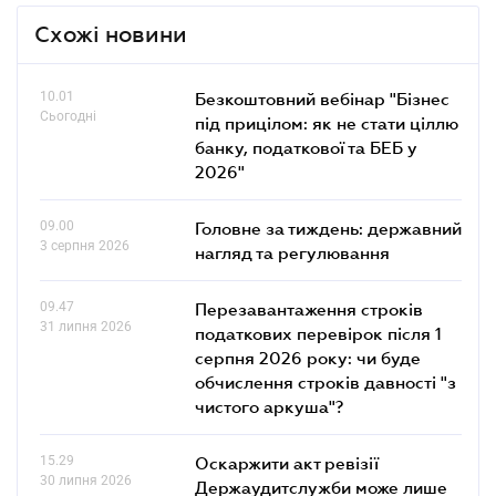
Схожі новини
10.01
Безкоштовний вебінар "Бізнес
Сьогодні
під прицілом: як не стати ціллю
банку, податкової та БЕБ у
2026"
09.00
Головне за тиждень: державний
3 серпня 2026
нагляд та регулювання
09.47
Перезавантаження строків
31 липня 2026
податкових перевірок після 1
серпня 2026 року: чи буде
обчислення строків давності "з
чистого аркуша"?
15.29
Оскаржити акт ревізії
30 липня 2026
Держаудитслужби може лише