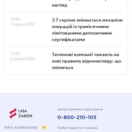
нагляд
13.40
З 7 серпня змінюється механізм
7 серпня 2026
операцій із тримісячними
лімітованими депозитними
сертифікатами
14.04
Тютюнові компанії чекають на
6 серпня 2026
нові правила відеонагляду: що
зміниться
Центр підтримки користувачів
0-800-210-103
ПРО КОМПАНІЮ
Підбір продуктів та рішень