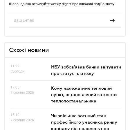
Щопонеділка отримуйте weekly-digest про ключові події бізнесу
Схожі новини
11.22
НБУ зобов'язав банки звітувати
Сьогодні
про статус платежу
17.05
Кому належатиме тепловий
7 серпня 2026
пункт, встановлений за кошти
теплопостачальника
15.10
Чи звільняє воєнний стан
7 серпня 2026
професійного учасника ринку
капіталу від положень про