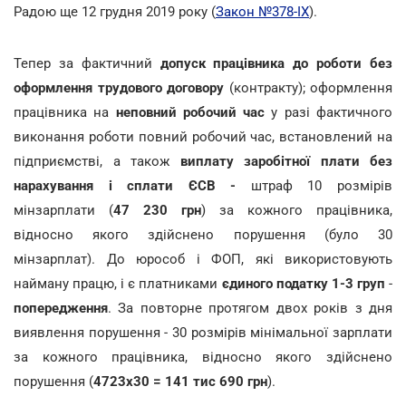
Радою ще 12 грудня 2019 року (
Закон №378-IX
).
Тепер за фактичний
допуск працівника до роботи без
оформлення трудового договору
(контракту); оформлення
працівника на
неповний робочий час
у разі фактичного
виконання роботи повний робочий час, встановлений на
підприємстві, а також
виплату заробітної плати без
нарахування і сплати ЄСВ -
штраф 10 розмірів
мінзарплати (
47 230 грн
) за кожного працівника,
відносно якого здійснено порушення (було 30
мінзарплат). До юрособ і ФОП, які використовують
найману працю, і є платниками
єдиного податку 1-3 груп
-
попередження
. За повторне протягом двох років з дня
виявлення порушення - 30 розмірів мінімальної зарплати
за кожного працівника, відносно якого здійснено
порушення (
4723х30 = 141 тис 690 грн
).