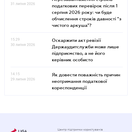
31 липня 2026
податкових перевірок після 1
серпня 2026 року: чи буде
обчислення строків давності "з
чистого аркуша"?
15.29
Оскаржити акт ревізії
30 липня 2026
Держаудитслужби може лише
підприємство, а не його
керівник особисто
14.15
Як довести поважність причин
29 липня 2026
неотримання податкової
кореспонденції
Центр підтримки користувачів