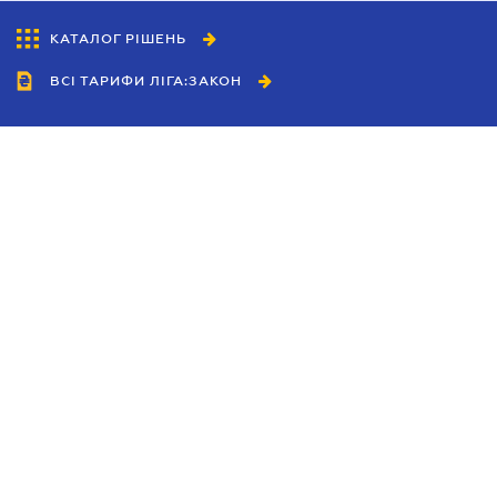
КАТАЛОГ РІШЕНЬ
ВСІ ТАРИФИ ЛІГА:ЗАКОН
Співробітництво
Агенти
Дилери
Політика конфіденційності
Умови використання сайту
Реклама
Блог
Новини компанії
Керівництва
Каталоги компаній
Теми в центрі уваги