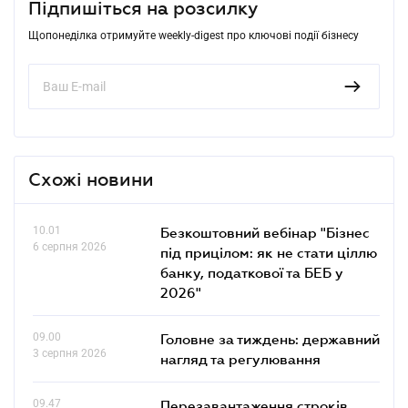
Підпишіться на розсилку
Щопонеділка отримуйте weekly-digest про ключові події бізнесу
Схожі новини
10.01
Безкоштовний вебінар "Бізнес
6 серпня 2026
під прицілом: як не стати ціллю
банку, податкової та БЕБ у
2026"
09.00
Головне за тиждень: державний
3 серпня 2026
нагляд та регулювання
09.47
Перезавантаження строків