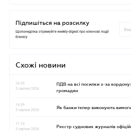
Підпишіться на розсилку
Щопонеділка отримуйте weekly-digest про ключові події
бізнесу
Схожі новини
16.05
ПДВ на всі посилки з-за кордону:
5 серпня 2026
громадян
14.09
Як банки тепер виконують вимоги
5 серпня 2026
11.10
Реєстр суднових журналів офіці
5 серпня 2026