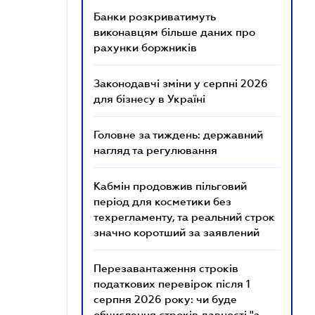
Банки розкриватимуть
виконавцям більше даних про
рахунки боржників
Законодавчі зміни у серпні 2026
для бізнесу в Україні
Головне за тиждень: державний
нагляд та регулювання
Кабмін продовжив пільговий
період для косметики без
техрегламенту, та реальний строк
значно коротший за заявлений
Перезавантаження строків
податкових перевірок після 1
серпня 2026 року: чи буде
обчислення строків давності "з