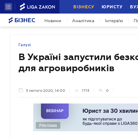
БІЗНЕСУ
ЮРИСТУ
БУ
БІЗНЕС
Новини
Аналітика
Інтерв'ю
П
Галузі
В Україні запустили без
для агровиробників
3 лютого 2020, 14:00
1713
0
Реклама