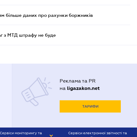
м більше даних про рахунки боржників
ьг з МТД штрафу не буде
Реклама та PR
ligazakon.net
на
ТАРИФИ
Сервіси моніторингу та
Сервіси електронної звітності та