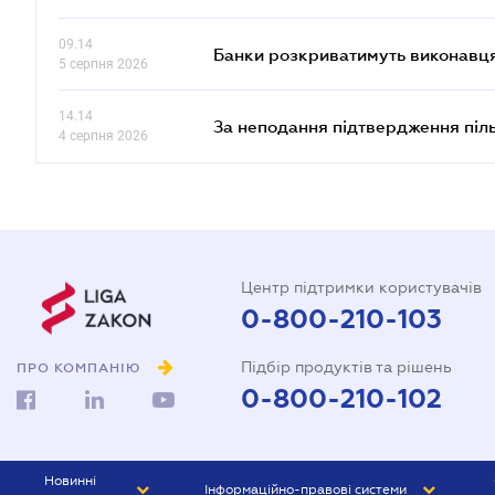
09.14
Банки розкриватимуть виконавця
5 серпня 2026
14.14
За неподання підтвердження піл
4 серпня 2026
Центр підтримки користувачів
0-800-210-103
Підбір продуктів та рішень
ПРО КОМПАНІЮ
0-800-210-102
Новинні
Інформаційно-правові системи