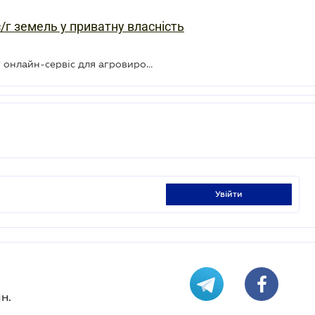
/г земель у приватну власність
В Україні запустили безкоштовний онлайн-сервіс для агровиробників
увійти
н.