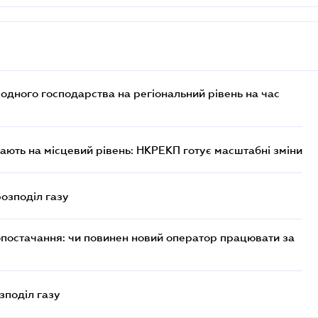
дного господарства на регіональний рівень на час
ють на місцевий рівень: НКРЕКП готує масштабні зміни
розподіл газу
опостачання: чи повинен новий оператор працювати за
зподіл газу