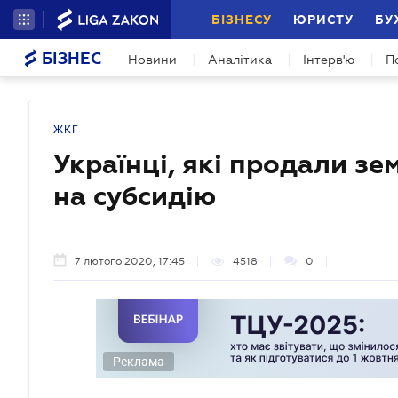
БІЗНЕСУ
ЮРИСТУ
БУ
БІЗНЕС
Новини
Аналітика
Інтерв'ю
П
ЖКГ
Українці, які продали з
на субсидію
7 лютого 2020, 17:45
4518
0
Реклама