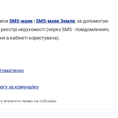
віси
SMS-маяк
і
SMS-маяк Земля
, за допомогою
 реєстрі нерухомості (через SMS - повідомленняv,
я в кабінеті користувача).
автоматично
ргу за комуналку
ть втратити право на субсидію