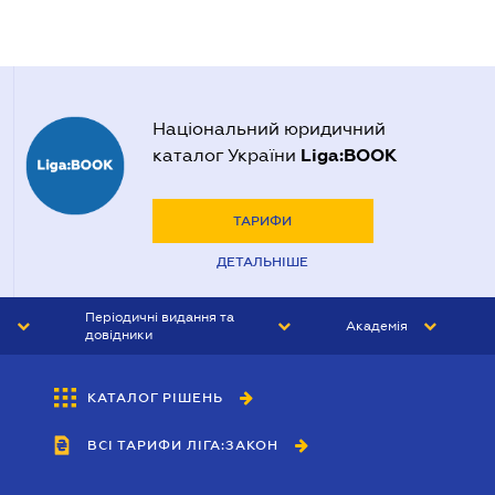
Національний юридичний
Liga:BOOK
каталог України
ТАРИФИ
ДЕТАЛЬНІШЕ
Періодичні видання та
Академія
довідники
ЮРИСТ&ЗАКОН
АКАДЕМІЯ ЛІГА:ЗАКОН
КАТАЛОГ РІШЕНЬ
БУХГАЛТЕР&ЗАКОН
ВСІ ТАРИФИ ЛІГА:ЗАКОН
ВІСНИК МСФЗ
ІНТЕРБУХ