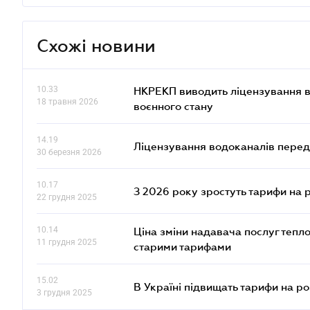
Схожі новини
10.33
НКРЕКП виводить ліцензування во
18 травня 2026
воєнного стану
14.19
Ліцензування водоканалів переда
30 березня 2026
10.17
З 2026 року зростуть тарифи на 
22 грудня 2025
10.14
Ціна зміни надавача послуг тепл
11 грудня 2025
старими тарифами
15.02
В Україні підвищать тарифи на ро
3 грудня 2025