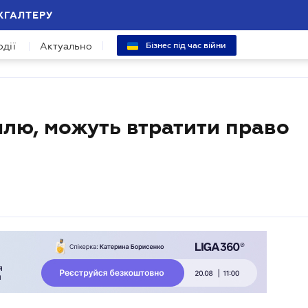
ХГАЛТЕРУ
одії
Актуально
Бізнес під час війни
емлю, можуть втратити право