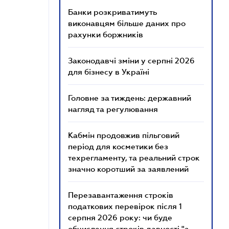
Банки розкриватимуть
виконавцям більше даних про
рахунки боржників
Законодавчі зміни у серпні 2026
для бізнесу в Україні
Головне за тиждень: державний
нагляд та регулювання
Кабмін продовжив пільговий
період для косметики без
техрегламенту, та реальний строк
значно коротший за заявлений
Перезавантаження строків
податкових перевірок після 1
серпня 2026 року: чи буде
обчислення строків давності "з