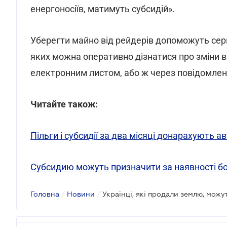
енергоносіїв, матимуть субсидій».
Уберегти майно від рейдерів допоможуть сер
яких можна оперативно дізнатися про зміни в
електронним листом, або ж через повідомленн
Читайте також:
Пільги і субсидії за два місяці донарахують 
Cубсидию можуть призначити за наявності бо
Головна
/
Новини
/
Українці, які продали землю, можу