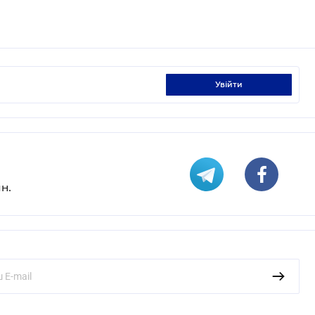
увійти
н.