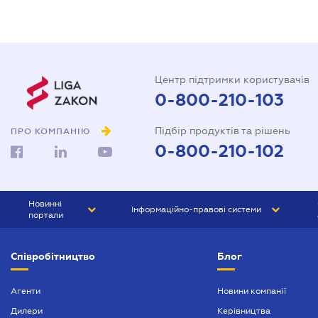
Центр підтримки користувачів
0-800-210-103
Підбір продуктів та рішень
ПРО КОМПАНІЮ
0-800-210-102
Новинні
Інформаційно-правові системи
портали
ЮРЛІГА
Право України
Співробітництво
Блог
БІЗНЕС
ГРАНД
БУХГАЛТЕР.ua
ПРАЙМ
Агенти
Новини компанії
Дилери
Керівництва
БУХГАЛТЕР ПРОФ