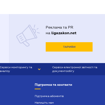
Реклама та PR
ligazakon.net
на
ТАРИФИ
Сервіси моніторингу та
Сервіси електронної звітності та
аналізу
документообігу
CONTR AGENT
Liga:REPORT
Підтримка та контакти
SMS-МАЯК
VERDICTUM
Підтримка абонентів
Напишіть нам
SEMANTRUM