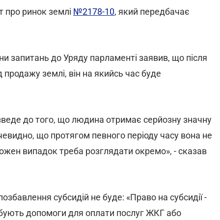
т про ринок землі
№2178-10
, який передбачає
ини запитань до Уряду парламенті заявив, що після
д продажу землі, він на якийсь час буде
веде до того, що людина отримає серйозну значну
очевидно, що протягом певного періоду часу вона не
ожен випадок треба розглядати окремо», - сказав
збавлення субсидій не буде: «Право на субсидії -
ебують допомоги для оплати послуг ЖКГ або